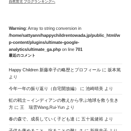
自然育児 ブログランキングへ
Warning
: Array to string conversion in
/home/sattyann/happychildrentowada.jp/public_html/w
p-content/plugins/ultimate-google-
analytics/ultimate_ga.php
on line
701
最近のコメント
Happy Children 新藤幸子の略歴とプロフィール
に
坂本篤
より
今年一年の振り返り（自宅開放編）
に
池崎晴美
より
虹の戦士～インディアンの教えから学ぶ地球を救う生き
方
に
王 瑞雲Wang,Rui-Yun
より
春の森で、成長していく子ども達
に
五十嵐健裕
より
子供を褒めること、叱ることの難しさ
に
新藤幸子
より