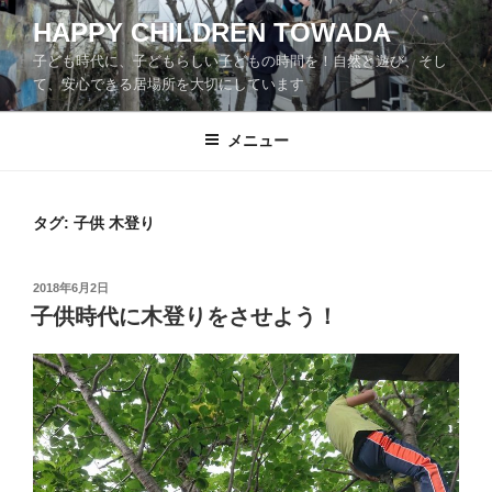
コ
HAPPY CHILDREN TOWADA
ン
子ども時代に、子どもらしい子どもの時間を！自然と遊び、そし
テ
て、安心できる居場所を大切にしています
ン
ツ
メニュー
へ
ス
キ
ッ
タグ:
子供 木登り
プ
投
2018年6月2日
稿
子供時代に木登りをさせよう！
日: