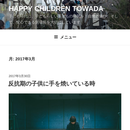
コ
HAPPY CHILDREN TOWADA
ン
子ども時代に、子どもらしい子どもの時間を！自然と遊び、そし
テ
て、安心できる居場所を大切にしています
ン
ツ
メニュー
へ
ス
キ
ッ
月:
2017年3月
プ
投
2017年3月30日
稿
反抗期の子供に手を焼いている時
日: