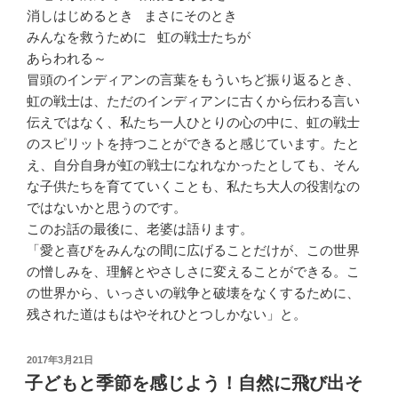
消しはじめるとき まさにそのとき
みんなを救うために 虹の戦士たちが
あらわれる～
冒頭のインディアンの言葉をもういちど振り返るとき、
虹の戦士は、ただのインディアンに古くから伝わる言い
伝えではなく、私たち一人ひとりの心の中に、虹の戦士
のスピリットを持つことができると感じています。たと
え、自分自身が虹の戦士になれなかったとしても、そん
な子供たちを育てていくことも、私たち大人の役割なの
ではないかと思うのです。
このお話の最後に、老婆は語ります。
「愛と喜びをみんなの間に広げることだけが、この世界
の憎しみを、理解とやさしさに変えることができる。こ
の世界から、いっさいの戦争と破壊をなくするために、
残された道はもはやそれひとつしかない」と。
投
2017年3月21日
稿
子どもと季節を感じよう！自然に飛び出そ
日: