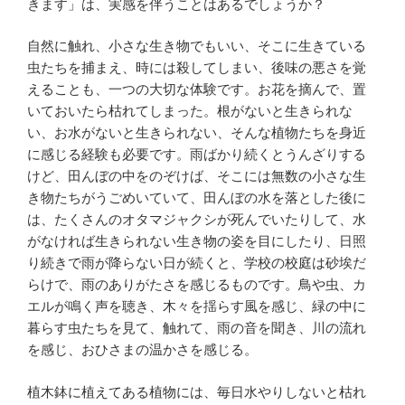
きます」は、実感を伴うことはあるでしょうか？
自然に触れ、小さな生き物でもいい、そこに生きている
虫たちを捕まえ、時には殺してしまい、後味の悪さを覚
えることも、一つの大切な体験です。お花を摘んで、置
いておいたら枯れてしまった。根がないと生きられな
い、お水がないと生きられない、そんな植物たちを身近
に感じる経験も必要です。雨ばかり続くとうんざりする
けど、田んぼの中をのぞけば、そこには無数の小さな生
き物たちがうごめいていて、田んぼの水を落とした後に
は、たくさんのオタマジャクシが死んでいたりして、水
がなければ生きられない生き物の姿を目にしたり、日照
り続きで雨が降らない日が続くと、学校の校庭は砂埃だ
らけで、雨のありがたさを感じるものです。鳥や虫、カ
エルが鳴く声を聴き、木々を揺らす風を感じ、緑の中に
暮らす虫たちを見て、触れて、雨の音を聞き、川の流れ
を感じ、おひさまの温かさを感じる。
植木鉢に植えてある植物には、毎日水やりしないと枯れ