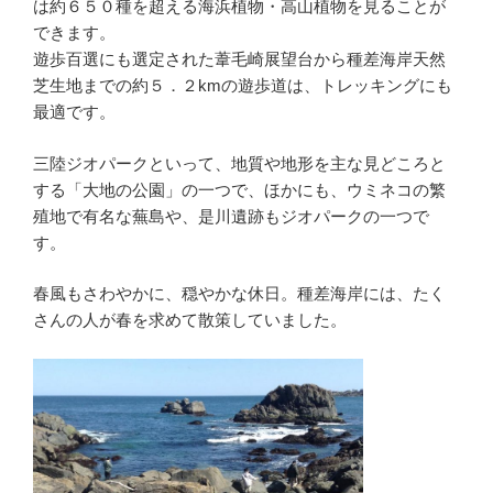
は約６５０種を超える海浜植物・高山植物を見ることが
できます。
遊歩百選にも選定された葦毛崎展望台から種差海岸天然
芝生地までの約５．２kmの遊歩道は、トレッキングにも
最適です。
三陸ジオパークといって、地質や地形を主な見どころと
する「大地の公園」の一つで、ほかにも、ウミネコの繁
殖地で有名な蕪島や、是川遺跡もジオパークの一つで
す。
春風もさわやかに、穏やかな休日。種差海岸には、たく
さんの人が春を求めて散策していました。