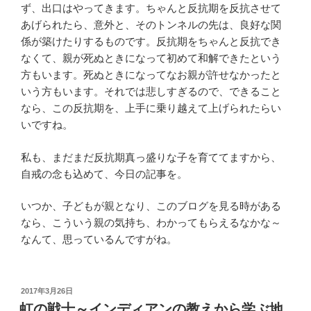
ず、出口はやってきます。ちゃんと反抗期を反抗させて
あげられたら、意外と、そのトンネルの先は、良好な関
係が築けたりするものです。反抗期をちゃんと反抗でき
なくて、親が死ぬときになって初めて和解できたという
方もいます。死ぬときになってなお親が許せなかったと
いう方もいます。それでは悲しすぎるので、できること
なら、この反抗期を、上手に乗り越えて上げられたらい
いですね。
私も、まだまだ反抗期真っ盛りな子を育ててますから、
自戒の念も込めて、今日の記事を。
いつか、子どもが親となり、このブログを見る時がある
なら、こういう親の気持ち、わかってもらえるなかな～
なんて、思っているんですがね。
投
2017年3月26日
稿
虹の戦士～インディアンの教えから学ぶ地