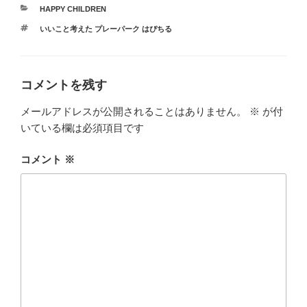
カ
HAPPY CHILDREN
テ
タ
いいこと考えた プレーパーク はぴちる
ゴ
グ
リ
ー
コメントを残す
メールアドレスが公開されることはありません。
※
が付
いている欄は必須項目です
コメント
※