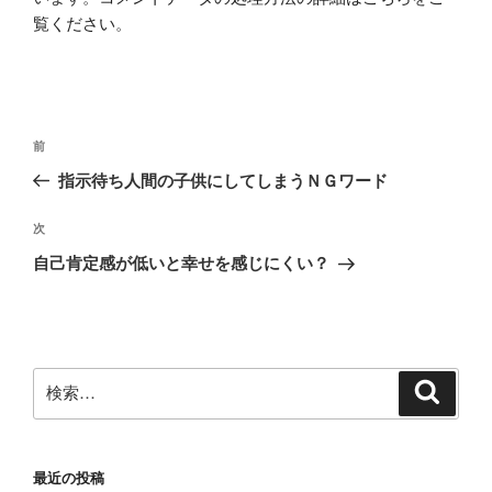
覧ください
。
投
前
前
稿
の
指示待ち人間の子供にしてしまうＮＧワード
ナ
投
ビ
稿
次
次
ゲ
の
自己肯定感が低いと幸せを感じにくい？
投
ー
稿
シ
ョ
ン
検
検
索
索:
最近の投稿