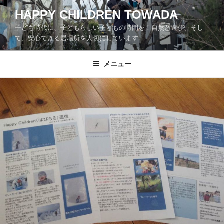
コ
HAPPY CHILDREN TOWADA
ン
子ども時代に、子どもらしい子どもの時間を！自然と遊び、そし
テ
て、安心できる居場所を大切にしています
ン
ツ
メニュー
へ
ス
キ
ッ
プ