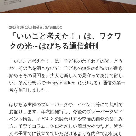
投
2017年3月10日
投稿者:
SASHINDO
稿
「いいこと考えた！」は、ワクワ
日:
クの光～はぴちる通信創刊
「いいこと考えた！」は、子どものわくわくの光。どう
か、その光を消さないで。子どもの無限の創造力が働き
始めるその瞬間を、大人も楽しんで見守ってあげて欲し
い。そんな想いでHappy children（はぴちる）通信の第一
号を創刊しました。
はぴちる主催のプレーパークや、イベント等にて無料で
お配りします。年六回発行し、今後のプレーパークやイ
ベント情報、子どもとの関わり方や季節の自然の楽しみ
方、子育てコラム、体にやさしい簡単おやつなど、皆さ
んの子育てに役立てていただけるような内容でお伝えし