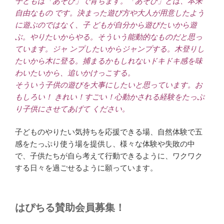
子どもは「あそび」で育ちます。「あそび」とは、本来
自由なもの です。決まった遊び方や大人が用意したよう
に遊ぶのではなく、子 どもが自分から遊びたいから遊
ぶ。やりたいからやる。そういう能動的なものだと思っ
ています。ジャ ンプしたいからジャンプする。木登りし
たいから木に登る。捕まるかもしれないドキドキ感を味
わいたいから、追いかけっこする。
そういう子供の遊びを大事にしたいと思っています。お
もしろい！ きれい！すごい！心動かされる経験をたっぷ
り子供にさせてあげて ください。
子どものやりたい気持ちを応援できる場、自然体験で五
感をたっぷり使う場を提供し、様々な体験や失敗の中
で、子供たちが自ら考えて行動できるように、ワクワク
する日々を過ごせるように願っています。
はぴちる賛助会員募集！