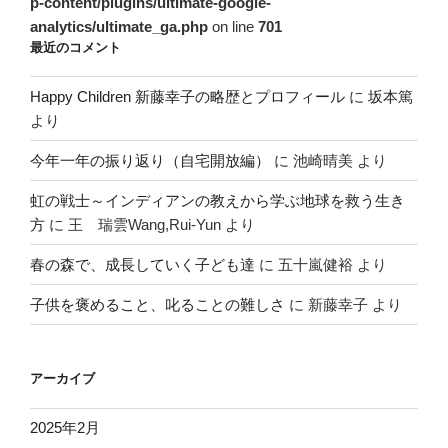
p-content/plugins/ultimate-google-
analytics/ultimate_ga.php
on line
701
最近のコメント
Happy Children 新藤幸子の略歴とプロフィール
に
坂本篤
より
今年一年の振り返り（自宅開放編）
に
池崎晴美
より
虹の戦士～インディアンの教えから学ぶ地球を救う生き
方
に
王 瑞雲Wang,Rui-Yun
より
春の森で、成長していく子ども達
に
五十嵐健裕
より
子供を褒めること、叱ることの難しさ
に
新藤幸子
より
アーカイブ
2025年2月