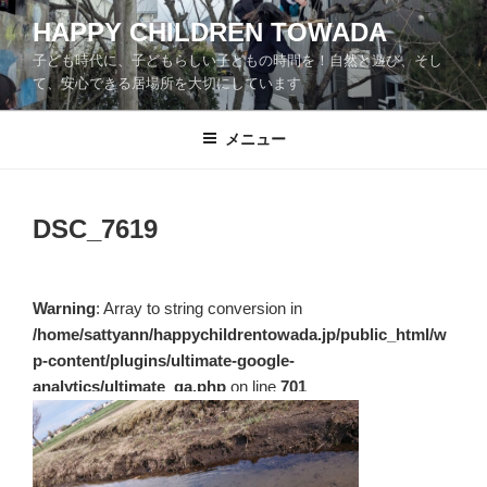
コ
HAPPY CHILDREN TOWADA
ン
子ども時代に、子どもらしい子どもの時間を！自然と遊び、そし
テ
て、安心できる居場所を大切にしています
ン
ツ
メニュー
へ
ス
キ
ッ
DSC_7619
プ
Warning
: Array to string conversion in
/home/sattyann/happychildrentowada.jp/public_html/w
p-content/plugins/ultimate-google-
analytics/ultimate_ga.php
on line
701