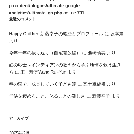
p-content/plugins/ultimate-google-
analytics/ultimate_ga.php
on line
701
最近のコメント
Happy Children 新藤幸子の略歴とプロフィール
に
坂本篤
より
今年一年の振り返り（自宅開放編）
に
池崎晴美
より
虹の戦士～インディアンの教えから学ぶ地球を救う生き
方
に
王 瑞雲Wang,Rui-Yun
より
春の森で、成長していく子ども達
に
五十嵐健裕
より
子供を褒めること、叱ることの難しさ
に
新藤幸子
より
アーカイブ
2025年2月