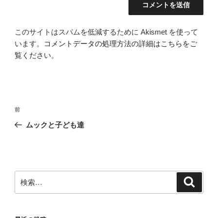
このサイトはスパムを低減するために Akismet を使って
います。
コメントデータの処理方法の詳細はこちらをご
覧ください
。
投
前
前
稿
の
ムックと子ども達
ナ
投
ビ
稿
ゲ
ー
検
検
シ
索
索:
ョ
ン