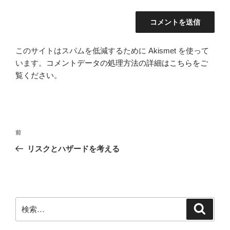
このサイトはスパムを低減するために Akismet を使って
います。
コメントデータの処理方法の詳細はこちらをご
覧ください
。
投
前
前
稿
の
リスクとハザードを考える
ナ
投
ビ
稿
ゲ
ー
検
検
シ
索
索:
ョ