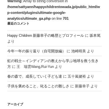
Warning
: Array to string conversion in
/home/sattyann/happychildrentowada.jp/public_html/w
p-content/plugins/ultimate-google-
analytics/ultimate_ga.php
on line
701
最近のコメント
Happy Children 新藤幸子の略歴とプロフィール
に
坂本篤
より
今年一年の振り返り（自宅開放編）
に
池崎晴美
より
虹の戦士～インディアンの教えから学ぶ地球を救う生き
方
に
王 瑞雲Wang,Rui-Yun
より
春の森で、成長していく子ども達
に
五十嵐健裕
より
子供を褒めること、叱ることの難しさ
に
新藤幸子
より
アーカイブ