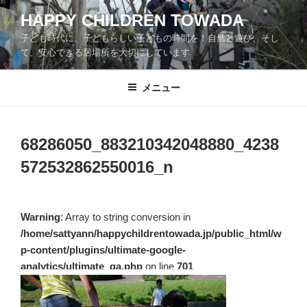
コ
HAPPY CHILDREN TOWADA
ン
子ども時代に、子どもらしい子どもの時間を！自然と遊び、そし
テ
て、安心できる居場所を大切にしています
ン
ツ
メニュー
へ
ス
キ
ッ
68286050_883210342048880_4238
プ
572532862550016_n
Warning
: Array to string conversion in
/home/sattyann/happychildrentowada.jp/public_html/w
p-content/plugins/ultimate-google-
analytics/ultimate_ga.php
on line
701