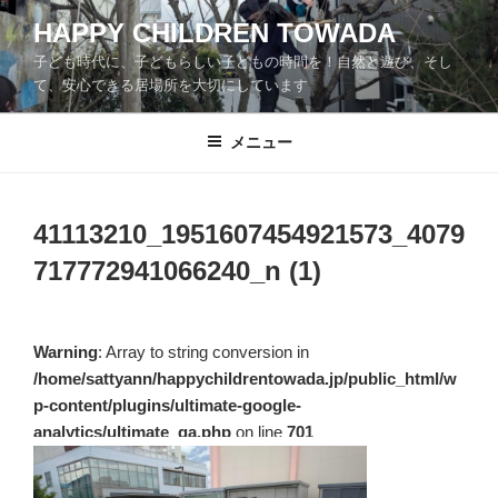
コ
HAPPY CHILDREN TOWADA
ン
子ども時代に、子どもらしい子どもの時間を！自然と遊び、そし
テ
て、安心できる居場所を大切にしています
ン
ツ
メニュー
へ
ス
キ
ッ
41113210_1951607454921573_4079
プ
717772941066240_n (1)
Warning
: Array to string conversion in
/home/sattyann/happychildrentowada.jp/public_html/w
p-content/plugins/ultimate-google-
analytics/ultimate_ga.php
on line
701