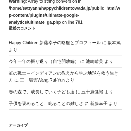
Warning
: Array to string conversion in
/home/sattyann/happychildrentowada.jp/public_html/w
p-content/plugins/ultimate-google-
analytics/ultimate_ga.php
on line
701
最近のコメント
Happy Children 新藤幸子の略歴とプロフィール
に
坂本篤
より
今年一年の振り返り（自宅開放編）
に
池崎晴美
より
虹の戦士～インディアンの教えから学ぶ地球を救う生き
方
に
王 瑞雲Wang,Rui-Yun
より
春の森で、成長していく子ども達
に
五十嵐健裕
より
子供を褒めること、叱ることの難しさ
に
新藤幸子
より
アーカイブ