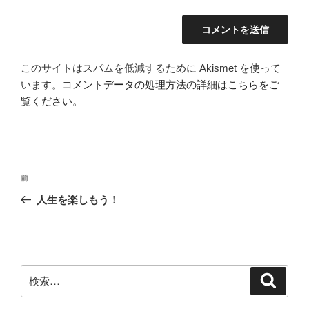
このサイトはスパムを低減するために Akismet を使って
います。
コメントデータの処理方法の詳細はこちらをご
覧ください
。
投
前
前
稿
の
人生を楽しもう！
ナ
投
ビ
稿
ゲ
ー
検
検
シ
索
索:
ョ