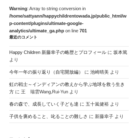
Warning
: Array to string conversion in
/home/sattyann/happychildrentowada.jp/public_html/w
p-content/plugins/ultimate-google-
analytics/ultimate_ga.php
on line
701
最近のコメント
Happy Children 新藤幸子の略歴とプロフィール
に
坂本篤
より
今年一年の振り返り（自宅開放編）
に
池崎晴美
より
虹の戦士～インディアンの教えから学ぶ地球を救う生き
方
に
王 瑞雲Wang,Rui-Yun
より
春の森で、成長していく子ども達
に
五十嵐健裕
より
子供を褒めること、叱ることの難しさ
に
新藤幸子
より