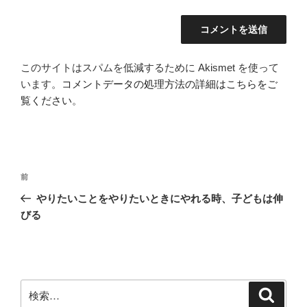
このサイトはスパムを低減するために Akismet を使って
います。
コメントデータの処理方法の詳細はこちらをご
覧ください
。
投
前
前
稿
の
やりたいことをやりたいときにやれる時、子どもは伸
ナ
投
びる
ビ
稿
ゲ
ー
シ
検
検
ョ
索
索: