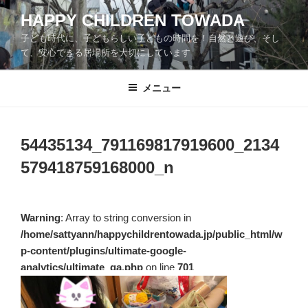
コ
HAPPY CHILDREN TOWADA
ン
子ども時代に、子どもらしい子どもの時間を！自然と遊び、そし
テ
て、安心できる居場所を大切にしています
ン
ツ
メニュー
へ
ス
キ
ッ
54435134_791169817919600_2134
プ
579418759168000_n
Warning
: Array to string conversion in
/home/sattyann/happychildrentowada.jp/public_html/w
p-content/plugins/ultimate-google-
analytics/ultimate_ga.php
on line
701