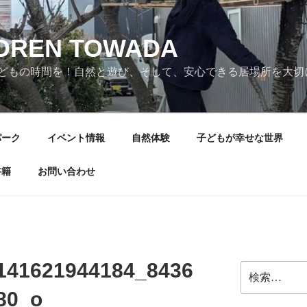
LDREN TOWADA
どもの時間を！自然と遊び、そして、安心できる居場所を大切
パーク
イベント情報
自然体験
子どもが幸せな世界
書籍
お問い合わせ
141621944184_8436
検
索:
80_o