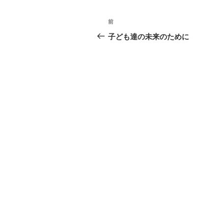
投
前
前
稿
の
子ども達の未来のために
投
ナ
稿
ビ
ゲ
ー
シ
ョ
ン