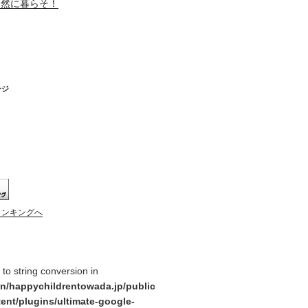
自然に暮らそ！
ージ
ランキングへ
y to string conversion in
n/happychildrentowada.jp/public
ent/plugins/ultimate-google-