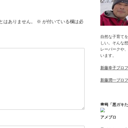
とはありません。
※
が付いている欄は必
自然な子育て
しい。そんな
レーパークや
います。
新藤幸子プロ
新藤潤一プロ
書籍「悪ガキ
アメブロ