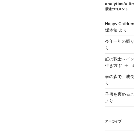
analytics/ult
最近のコメント
Happy Chi
坂本篤
より
今年一年の振
り
虹の戦士～イ
生き方
に
王 瑞
春の森で、成
り
子供を褒める
より
アーカイブ