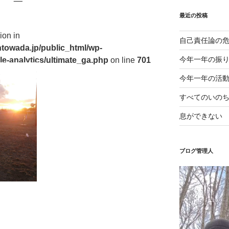
最近の投稿
ion in
自己責任論の
towada.jp/public_html/wp-
今年一年の振
le-analytics/ultimate_ga.php
on line
701
今年一年の活
すべてのいの
息ができない
ブログ管理人