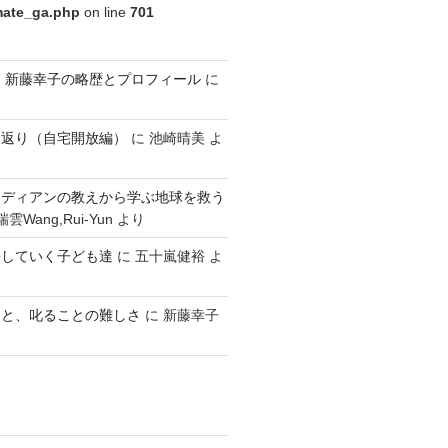
imate_ga.php
on line
701
ldren 新藤幸子の略歴とプロフィール
に
り返り（自宅開放編）
に
池崎晴美
よ
ンディアンの教えから学ぶ地球を救う
雲Wang,Rui-Yun
より
長していく子ども達
に
五十嵐健裕
よ
こと、叱ることの難しさ
に
新藤幸子