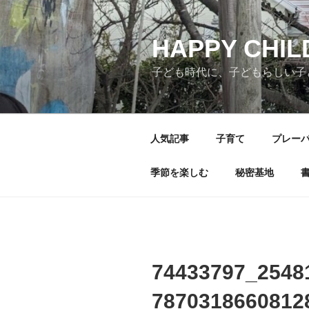
コ
ン
テ
HAPPY CHI
ン
子ども時代に、子どもらしい子
ツ
へ
ス
キ
人気記事
子育て
プレー
ッ
プ
季節を楽しむ
秘密基地
74433797_2548
7870318660812