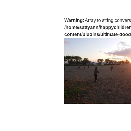
Warning
: Array to string convers
/home/sattyann/happychildren
content/plugins/ultimate-goog