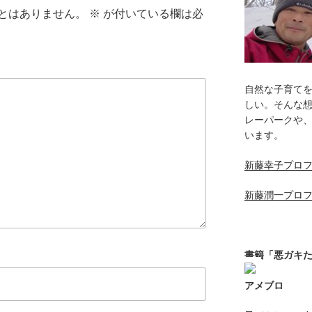
とはありません。
※
が付いている欄は必
自然な子育て
しい。そんな
レーパークや
います。
新藤幸子プロ
新藤潤一プロ
書籍「悪ガキ
アメブロ