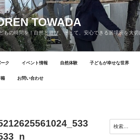
LDREN TOWADA
どもの時間を！自然と遊び、そして、安心できる居場所を大切
パーク
イベント情報
自然体験
子どもが幸せな世界
書籍
お問い合わせ
5212625561024_533
検
索:
533_n