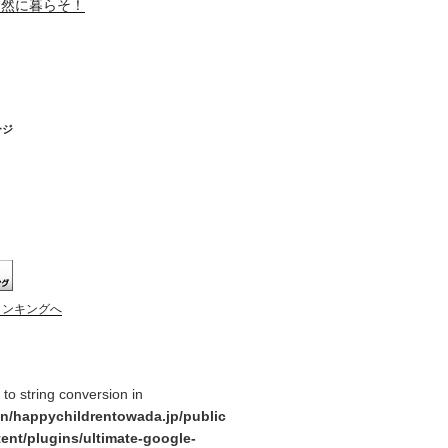
自然に暮らそ！
ージ
ランキングへ
y to string conversion in
n/happychildrentowada.jp/public
ent/plugins/ultimate-google-