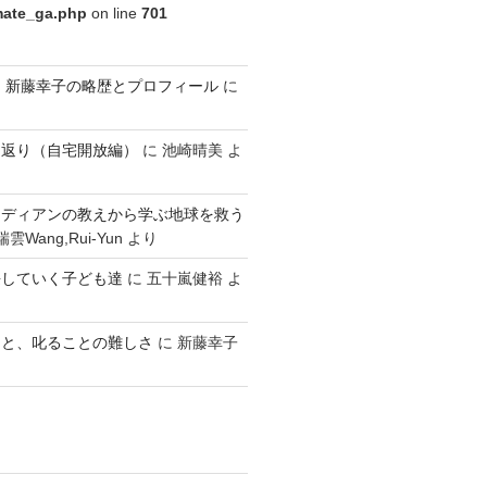
imate_ga.php
on line
701
ldren 新藤幸子の略歴とプロフィール
に
り返り（自宅開放編）
に
池崎晴美
よ
ンディアンの教えから学ぶ地球を救う
雲Wang,Rui-Yun
より
長していく子ども達
に
五十嵐健裕
よ
こと、叱ることの難しさ
に
新藤幸子