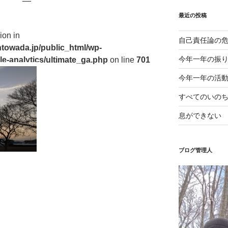
最近の投稿
ion in
自己責任論の
towada.jp/public_html/wp-
今年一年の振
le-analytics/ultimate_ga.php
on line
701
今年一年の活
すべてのいの
息ができない
ブログ管理人