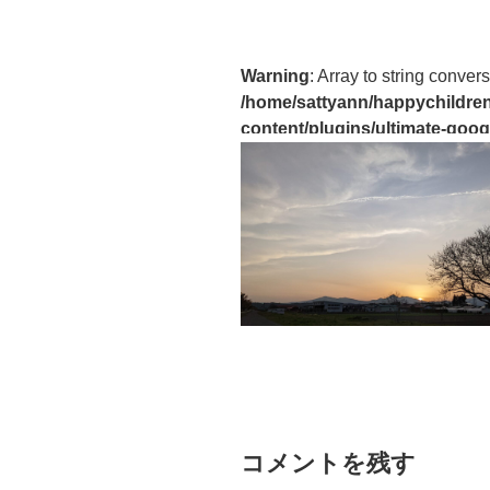
Warning
: Array to string convers
/home/sattyann/happychildren
content/plugins/ultimate-goog
コメントを残す