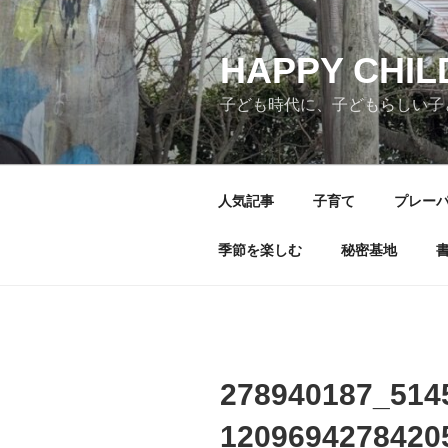
コ
ン
テ
HAPPY CHI
ン
子ども時代に、子どもらしい子
ツ
へ
ス
キ
人気記事
子育て
プレー
ッ
プ
季節を楽しむ
秘密基地
278940187_514
1209694278420