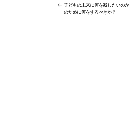
稿
の
子どもの未来に何を残したいのか
投
のために何をするべきか？
ナ
稿
ビ
ゲ
ー
シ
ョ
ン