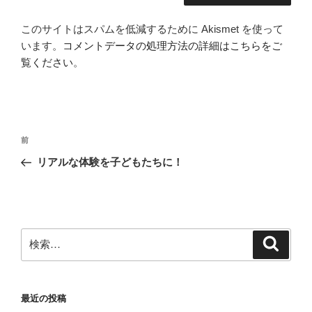
このサイトはスパムを低減するために Akismet を使って
います。
コメントデータの処理方法の詳細はこちらをご
覧ください
。
投
前
前
稿
の
リアルな体験を子どもたちに！
ナ
投
ビ
稿
ゲ
ー
検
検
シ
索
索:
ョ
ン
最近の投稿