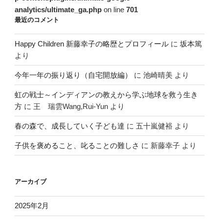
analytics/ultimate_ga.php
on line
701
最近のコメント
Happy Children 新藤幸子の略歴とプロフィール
に
坂本篤
より
今年一年の振り返り（自宅開放編）
に
池崎晴美
より
虹の戦士～インディアンの教えから学ぶ地球を救う生き
方
に
王 瑞雲Wang,Rui-Yun
より
春の森で、成長していく子ども達
に
五十嵐健裕
より
子供を褒めること、叱ることの難しさ
に
新藤幸子
より
アーカイブ
2025年2月