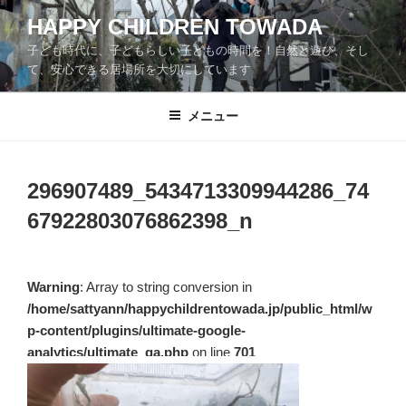
コ
HAPPY CHILDREN TOWADA
ン
子ども時代に、子どもらしい子どもの時間を！自然と遊び、そし
テ
て、安心できる居場所を大切にしています
ン
ツ
メニュー
へ
ス
キ
ッ
296907489_5434713309944286_74
プ
67922803076862398_n
Warning
: Array to string conversion in
/home/sattyann/happychildrentowada.jp/public_html/w
p-content/plugins/ultimate-google-
analytics/ultimate_ga.php
on line
701