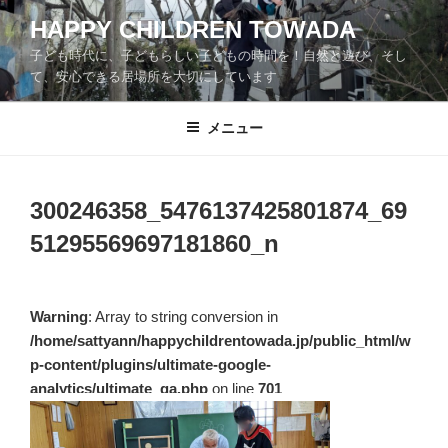
コ
HAPPY CHILDREN TOWADA
ン
子ども時代に、子どもらしい子どもの時間を！自然と遊び、そし
テ
て、安心できる居場所を大切にしています
ン
ツ
メニュー
へ
ス
キ
ッ
300246358_5476137425801874_69
プ
51295569697181860_n
Warning
: Array to string conversion in
/home/sattyann/happychildrentowada.jp/public_html/w
p-content/plugins/ultimate-google-
analytics/ultimate_ga.php
on line
701