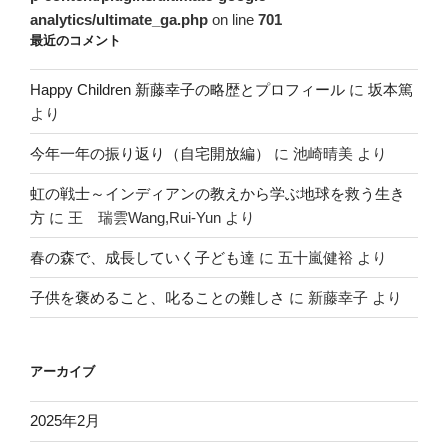
analytics/ultimate_ga.php
on line
701
最近のコメント
Happy Children 新藤幸子の略歴とプロフィール
に
坂本篤
より
今年一年の振り返り（自宅開放編）
に
池崎晴美
より
虹の戦士～インディアンの教えから学ぶ地球を救う生き
方
に
王 瑞雲Wang,Rui-Yun
より
春の森で、成長していく子ども達
に
五十嵐健裕
より
子供を褒めること、叱ることの難しさ
に
新藤幸子
より
アーカイブ
2025年2月