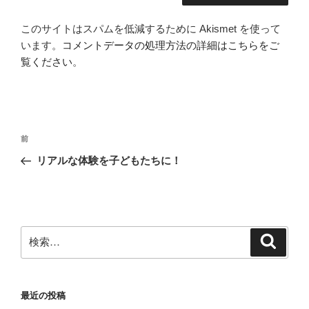
このサイトはスパムを低減するために Akismet を使って
います。
コメントデータの処理方法の詳細はこちらをご
覧ください
。
投
前
前
稿
の
リアルな体験を子どもたちに！
ナ
投
ビ
稿
ゲ
ー
検
検
シ
索
索:
ョ
ン
最近の投稿