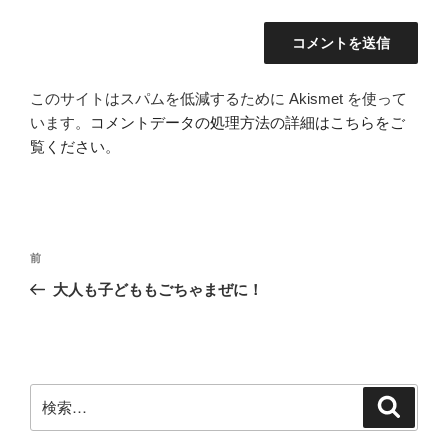
このサイトはスパムを低減するために Akismet を使って
います。
コメントデータの処理方法の詳細はこちらをご
覧ください
。
投
前
前
稿
の
大人も子どももごちゃまぜに！
ナ
投
ビ
稿
ゲ
ー
検
検
シ
索
索:
ョ