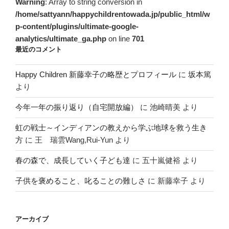
Warning
: Array to string conversion in
/home/sattyann/happychildrentowada.jp/public_html/w
p-content/plugins/ultimate-google-
analytics/ultimate_ga.php
on line
701
最近のコメント
Happy Children 新藤幸子の略歴とプロフィール
に
坂本篤
より
今年一年の振り返り（自宅開放編）
に
池崎晴美
より
虹の戦士～インディアンの教えから学ぶ地球を救う生き
方
に
王 瑞雲Wang,Rui-Yun
より
春の森で、成長していく子ども達
に
五十嵐健裕
より
子供を褒めること、叱ることの難しさ
に
新藤幸子
より
アーカイブ