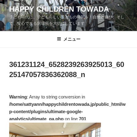
コ
HAPPY CHILDREN TOWADA
ン
子ども時代に、子どもらしい子どもの時間を！自然と遊び、そし
テ
て、安心できる居場所を大切にしています
ン
ツ
メニュー
へ
ス
キ
ッ
361231124_6528239263925013_60
プ
25147057836362088_n
Warning
: Array to string conversion in
/home/sattyann/happychildrentowada.jp/public_html/w
p-content/plugins/ultimate-google-
analytics/ultimate_ga.php
on line
701