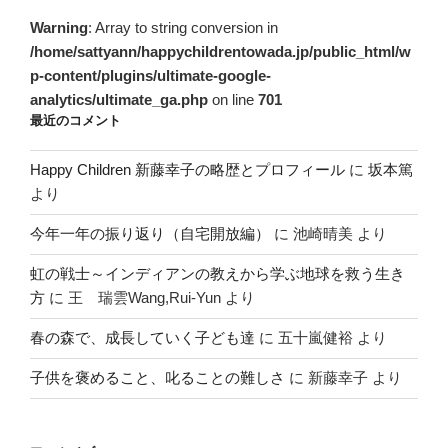
Warning
: Array to string conversion in
/home/sattyann/happychildrentowada.jp/public_html/w
p-content/plugins/ultimate-google-
analytics/ultimate_ga.php
on line
701
最近のコメント
Happy Children 新藤幸子の略歴とプロフィール
に
坂本篤
より
今年一年の振り返り（自宅開放編）
に
池崎晴美
より
虹の戦士～インディアンの教えから学ぶ地球を救う生き
方
に
王 瑞雲Wang,Rui-Yun
より
春の森で、成長していく子ども達
に
五十嵐健裕
より
子供を褒めること、叱ることの難しさ
に
新藤幸子
より