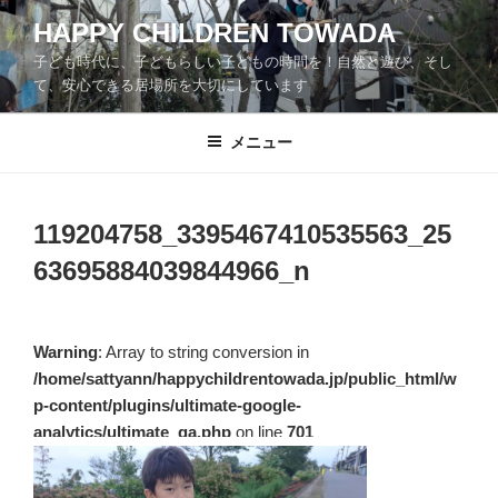
コ
HAPPY CHILDREN TOWADA
ン
子ども時代に、子どもらしい子どもの時間を！自然と遊び、そし
テ
て、安心できる居場所を大切にしています
ン
ツ
メニュー
へ
ス
キ
ッ
119204758_3395467410535563_25
プ
63695884039844966_n
Warning
: Array to string conversion in
/home/sattyann/happychildrentowada.jp/public_html/w
p-content/plugins/ultimate-google-
analytics/ultimate_ga.php
on line
701