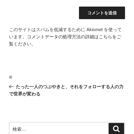
このサイトはスパムを低減するために Akismet を使って
います。
コメントデータの処理方法の詳細はこちらをご
覧ください
。
投
前
前
稿
の
たった一人のつぶやきと、それをフォローする人の力
ナ
投
で世界が変わる
ビ
稿
ゲ
ー
シ
検
検
ョ
索
索: