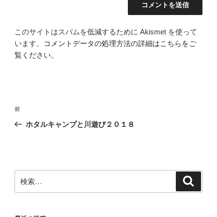
このサイトはスパムを低減するために Akismet を使って
います。
コメントデータの処理方法の詳細はこちらをご
覧ください
。
投
前
前
稿
の
ホタルキャンプと川遊び２０１８
ナ
投
ビ
稿
ゲ
ー
検
検
シ
索
索:
ョ
ン