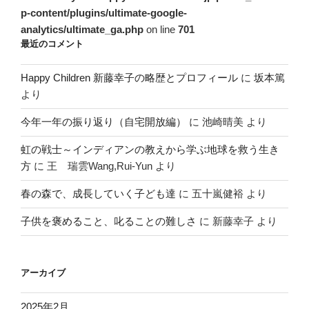
p-content/plugins/ultimate-google-
analytics/ultimate_ga.php
on line
701
最近のコメント
Happy Children 新藤幸子の略歴とプロフィール
に
坂本篤
より
今年一年の振り返り（自宅開放編）
に
池崎晴美
より
虹の戦士～インディアンの教えから学ぶ地球を救う生き
方
に
王 瑞雲Wang,Rui-Yun
より
春の森で、成長していく子ども達
に
五十嵐健裕
より
子供を褒めること、叱ることの難しさ
に
新藤幸子
より
アーカイブ
2025年2月