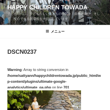
コ
HAPPY CHILDREN TOWADA
ン
子ども時代に、子どもらしい子どもの時間を！自然と遊び、そし
テ
て、安心できる居場所を大切にしています
ン
ツ
メニュー
へ
ス
キ
ッ
DSCN0237
プ
Warning
: Array to string conversion in
/home/sattyann/happychildrentowada.jp/public_html/w
p-content/plugins/ultimate-google-
analytics/ultimate_ga.php
on line
701