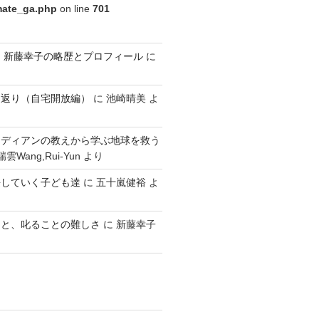
imate_ga.php
on line
701
ldren 新藤幸子の略歴とプロフィール
に
り返り（自宅開放編）
に
池崎晴美
よ
ンディアンの教えから学ぶ地球を救う
雲Wang,Rui-Yun
より
長していく子ども達
に
五十嵐健裕
よ
こと、叱ることの難しさ
に
新藤幸子