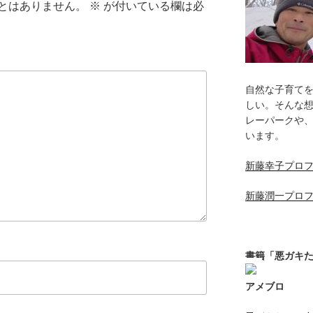
とはありません。
※
が付いている欄は必
自然な子育て
しい。そんな
レーパークや
います。
新藤幸子プロ
新藤潤一プロ
書籍「悪ガキ
アメブロ