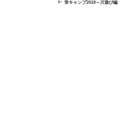
稿
の
蛍キャンプ2018～川遊び編
投
ナ
稿
ビ
ゲ
ー
シ
ョ
ン