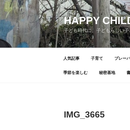
コ
ン
テ
HAPPY CHI
ン
子ども時代に、子どもらしい子
ツ
へ
ス
キ
人気記事
子育て
プレー
ッ
プ
季節を楽しむ
秘密基地
IMG_3665