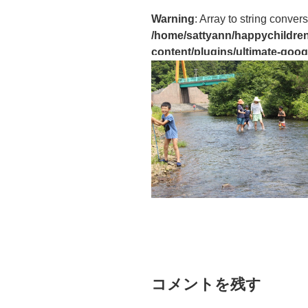
Warning
: Array to string convers
/home/sattyann/happychildren
content/plugins/ultimate-goog
コメントを残す