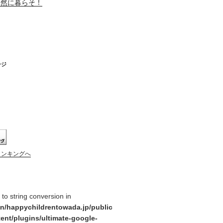
自然に暮らそ！
ージ
ランキングへ
y to string conversion in
n/happychildrentowada.jp/public
ent/plugins/ultimate-google-