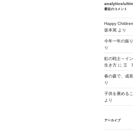
analytics/ult
最近のコメント
Happy Chi
坂本篤
より
今年一年の振
り
虹の戦士～イ
生き方
に
王 瑞
春の森で、成
り
子供を褒める
より
アーカイブ