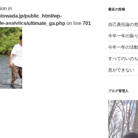
ion in
最近の投稿
towada.jp/public_html/wp-
le-analytics/ultimate_ga.php
on line
701
自己責任論の
今年一年の振
今年一年の活
すべてのいの
息ができない
ブログ管理人