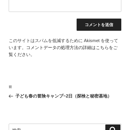
このサイトはスパムを低減するために Akismet を使って
います。
コメントデータの処理方法の詳細はこちらをご
覧ください
。
投
前
前
稿
の
子ども春の冒険キャンプ~2日（探検と秘密基地）
ナ
投
ビ
稿
ゲ
ー
検
検