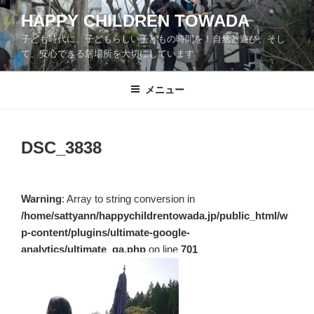
コ
HAPPY CHILDREN TOWADA
ン
子ども時代に、子どもらしい子どもの時間を！自然と遊び、そし
テ
て、安心できる居場所を大切にしています
ン
ツ
メニュー
へ
ス
キ
ッ
DSC_3838
プ
Warning
: Array to string conversion in
/home/sattyann/happychildrentowada.jp/public_html/w
p-content/plugins/ultimate-google-
analytics/ultimate_ga.php
on line
701