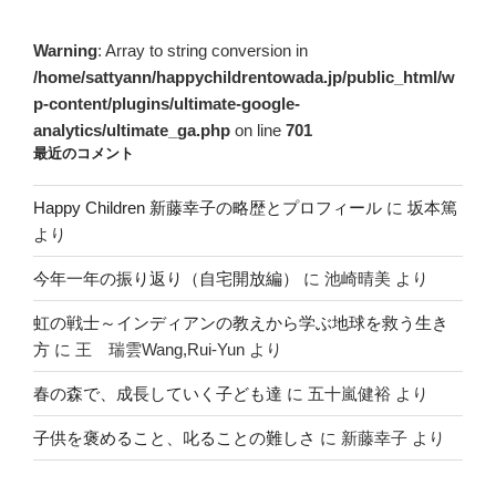
Warning
: Array to string conversion in
/home/sattyann/happychildrentowada.jp/public_html/w
p-content/plugins/ultimate-google-
analytics/ultimate_ga.php
on line
701
最近のコメント
Happy Children 新藤幸子の略歴とプロフィール
に
坂本篤
より
今年一年の振り返り（自宅開放編）
に
池崎晴美
より
虹の戦士～インディアンの教えから学ぶ地球を救う生き
方
に
王 瑞雲Wang,Rui-Yun
より
春の森で、成長していく子ども達
に
五十嵐健裕
より
子供を褒めること、叱ることの難しさ
に
新藤幸子
より