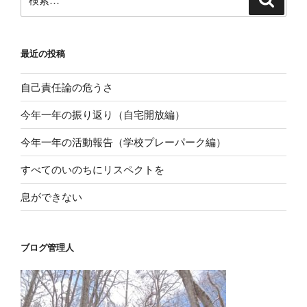
シ
索
索:
ョ
ン
最近の投稿
自己責任論の危うさ
今年一年の振り返り（自宅開放編）
今年一年の活動報告（学校プレーパーク編）
すべてのいのちにリスペクトを
息ができない
ブログ管理人