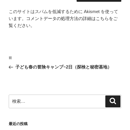
このサイトはスパムを低減するために Akismet を使って
います。
コメントデータの処理方法の詳細はこちらをご
覧ください
。
投
前
前
稿
の
子ども春の冒険キャンプ~2日（探検と秘密基地）
ナ
投
ビ
稿
ゲ
ー
検
検
シ
索
索:
ョ
ン
最近の投稿