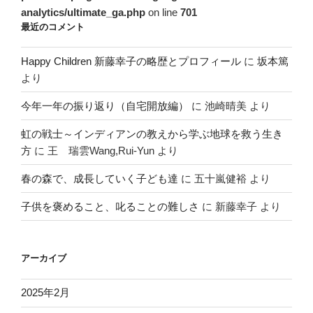
analytics/ultimate_ga.php
on line
701
最近のコメント
Happy Children 新藤幸子の略歴とプロフィール
に
坂本篤
より
今年一年の振り返り（自宅開放編）
に
池崎晴美
より
虹の戦士～インディアンの教えから学ぶ地球を救う生き
方
に
王 瑞雲Wang,Rui-Yun
より
春の森で、成長していく子ども達
に
五十嵐健裕
より
子供を褒めること、叱ることの難しさ
に
新藤幸子
より
アーカイブ
2025年2月