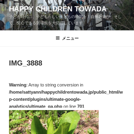
コ
HAPPY CHILDREN TOWADA
ン
子ども時代に、子どもらしい子どもの時間を！自然と遊び、そし
テ
て、安心できる居場所を大切にしています
ン
ツ
メニュー
へ
ス
キ
ッ
IMG_3888
プ
Warning
: Array to string conversion in
/home/sattyann/happychildrentowada.jp/public_html/w
p-content/plugins/ultimate-google-
analytics/ultimate_ga.php
on line
701