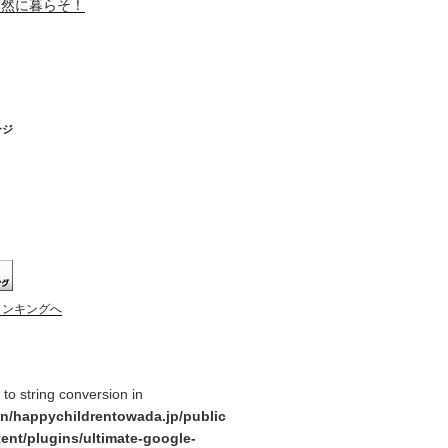
自然に暮らそ！
ージ
ランキングへ
y to string conversion in
n/happychildrentowada.jp/public
ent/plugins/ultimate-google-