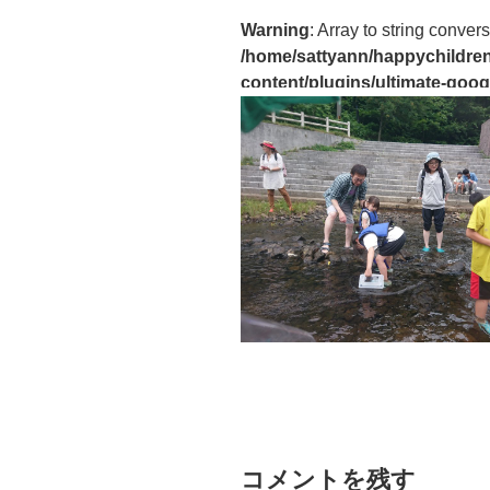
Warning
: Array to string convers
/home/sattyann/happychildren
content/plugins/ultimate-goog
コメントを残す