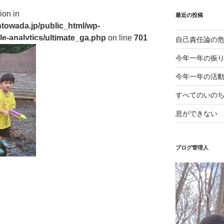
ion in
最近の投稿
towada.jp/public_html/wp-
le-analytics/ultimate_ga.php
on line
701
自己責任論の
今年一年の振
今年一年の活
すべてのいの
息ができない
ブログ管理人