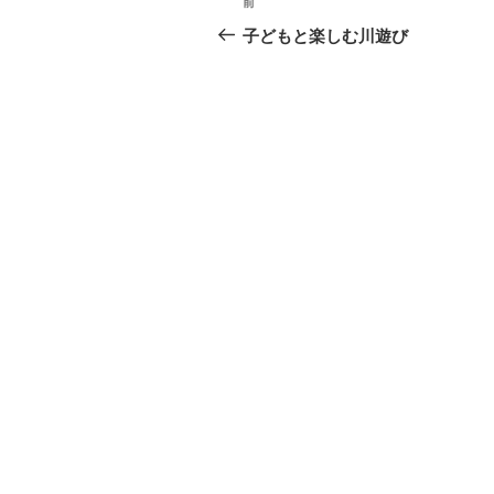
前
前
稿
の
子どもと楽しむ川遊び
投
ナ
稿
ビ
ゲ
ー
シ
ョ
ン