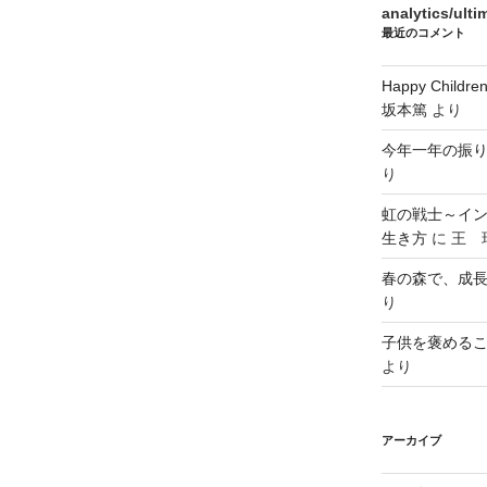
analytics/ult
最近のコメント
Happy Chi
坂本篤
より
今年一年の振
り
虹の戦士～イ
生き方
に
王 瑞
春の森で、成
り
子供を褒める
より
アーカイブ