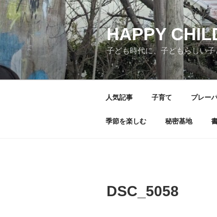
コ
ン
テ
HAPPY CHI
ン
子ども時代に、子どもらしい子
ツ
へ
ス
キ
人気記事
子育て
プレー
ッ
プ
季節を楽しむ
秘密基地
DSC_5058