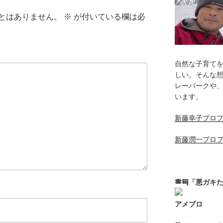
とはありません。
※
が付いている欄は必
自然な子育て
しい。そんな
レーパークや
います。
新藤幸子プロ
新藤潤一プロ
書籍「悪ガキ
アメブロ