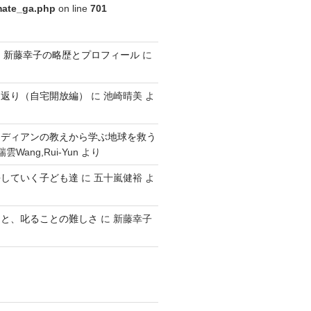
imate_ga.php
on line
701
ldren 新藤幸子の略歴とプロフィール
に
り返り（自宅開放編）
に
池崎晴美
よ
ンディアンの教えから学ぶ地球を救う
雲Wang,Rui-Yun
より
長していく子ども達
に
五十嵐健裕
よ
こと、叱ることの難しさ
に
新藤幸子