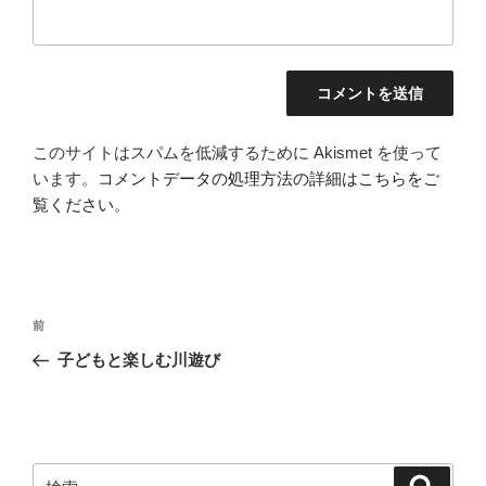
このサイトはスパムを低減するために Akismet を使って
います。
コメントデータの処理方法の詳細はこちらをご
覧ください
。
投
前
前
稿
の
子どもと楽しむ川遊び
ナ
投
ビ
稿
ゲ
ー
検
検