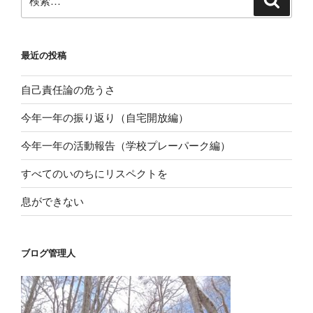
シ
索
索:
ョ
ン
最近の投稿
自己責任論の危うさ
今年一年の振り返り（自宅開放編）
今年一年の活動報告（学校プレーパーク編）
すべてのいのちにリスペクトを
息ができない
ブログ管理人