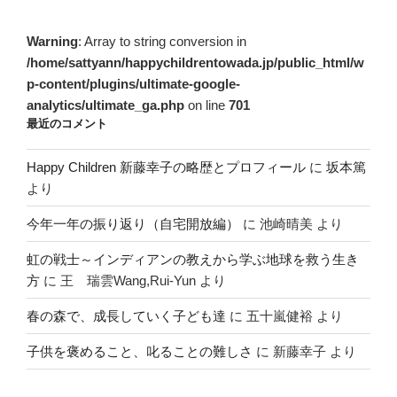
Warning
: Array to string conversion in
/home/sattyann/happychildrentowada.jp/public_html/w
p-content/plugins/ultimate-google-
analytics/ultimate_ga.php
on line
701
最近のコメント
Happy Children 新藤幸子の略歴とプロフィール
に
坂本篤
より
今年一年の振り返り（自宅開放編）
に
池崎晴美
より
虹の戦士～インディアンの教えから学ぶ地球を救う生き
方
に
王 瑞雲Wang,Rui-Yun
より
春の森で、成長していく子ども達
に
五十嵐健裕
より
子供を褒めること、叱ることの難しさ
に
新藤幸子
より