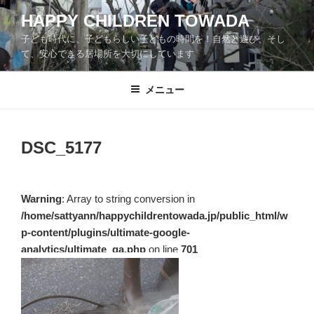
コ
HAPPY CHILDREN TOWADA
ン
子ども時代に、子どもらしい子どもの時間を！自然と遊び、そし
テ
て、安心できる居場所を大切にしています
ン
ツ
メニュー
へ
ス
キ
ッ
DSC_5177
プ
Warning
: Array to string conversion in
/home/sattyann/happychildrentowada.jp/public_html/w
p-content/plugins/ultimate-google-
analytics/ultimate_ga.php
on line
701