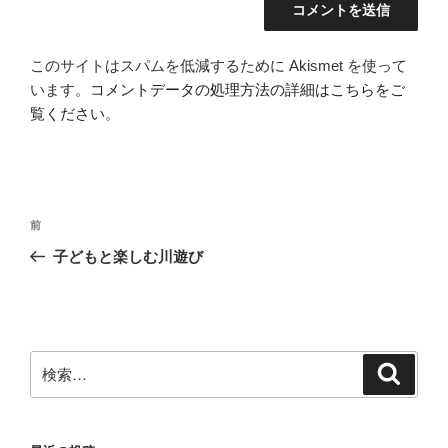
このサイトはスパムを低減するために Akismet を使って
います。
コメントデータの処理方法の詳細はこちらをご
覧ください
。
投
前
前
稿
の
子どもと楽しむ川遊び
ナ
投
ビ
稿
ゲ
ー
検
検
シ
索
索:
ョ
ン