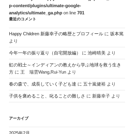
p-content/plugins/ultimate-google-
analytics/ultimate_ga.php
on line
701
最近のコメント
Happy Children 新藤幸子の略歴とプロフィール
に
坂本篤
より
今年一年の振り返り（自宅開放編）
に
池崎晴美
より
虹の戦士～インディアンの教えから学ぶ地球を救う生き
方
に
王 瑞雲Wang,Rui-Yun
より
春の森で、成長していく子ども達
に
五十嵐健裕
より
子供を褒めること、叱ることの難しさ
に
新藤幸子
より
アーカイブ
2025年2月