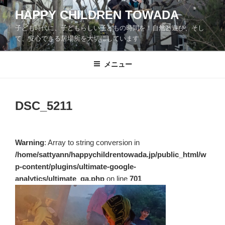
コ
HAPPY CHILDREN TOWADA
ン
子ども時代に、子どもらしい子どもの時間を！自然と遊び、そし
テ
て、安心できる居場所を大切にしています
ン
ツ
メニュー
へ
ス
キ
ッ
DSC_5211
プ
Warning
: Array to string conversion in
/home/sattyann/happychildrentowada.jp/public_html/w
p-content/plugins/ultimate-google-
analytics/ultimate_ga.php
on line
701