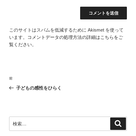
このサイトはスパムを低減するために Akismet を使って
います。
コメントデータの処理方法の詳細はこちらをご
覧ください
。
投
前
前
稿
の
子どもの感性をひらく
ナ
投
ビ
稿
ゲ
ー
検
検
シ
索
索:
ョ