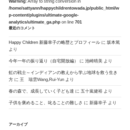
Warning
: Array to string conversion in
/home/sattyann/happychildrentowada.jp/public_html/w
p-content/plugins/ultimate-google-
analytics/ultimate_ga.php
on line
701
最近のコメント
Happy Children 新藤幸子の略歴とプロフィール
に
坂本篤
より
今年一年の振り返り（自宅開放編）
に
池崎晴美
より
虹の戦士～インディアンの教えから学ぶ地球を救う生き
方
に
王 瑞雲Wang,Rui-Yun
より
春の森で、成長していく子ども達
に
五十嵐健裕
より
子供を褒めること、叱ることの難しさ
に
新藤幸子
より
アーカイブ