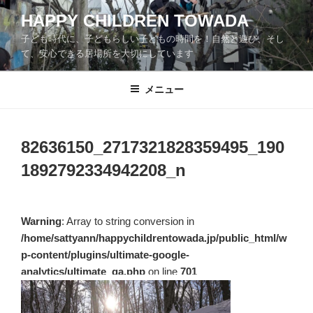
コ
HAPPY CHILDREN TOWADA
ン
子ども時代に、子どもらしい子どもの時間を！自然と遊び、そし
テ
て、安心できる居場所を大切にしています
ン
ツ
メニュー
へ
ス
キ
ッ
82636150_2717321828359495_190
プ
1892792334942208_n
Warning
: Array to string conversion in
/home/sattyann/happychildrentowada.jp/public_html/w
p-content/plugins/ultimate-google-
analytics/ultimate_ga.php
on line
701