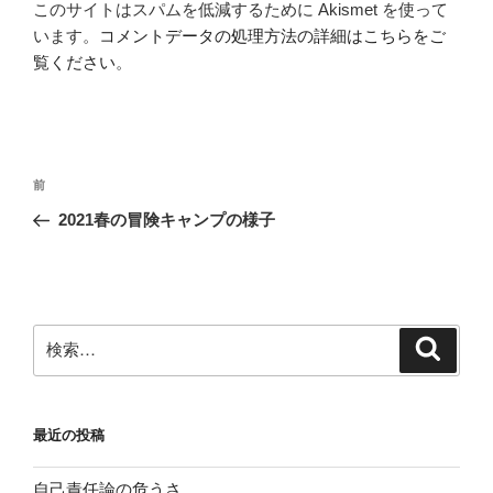
このサイトはスパムを低減するために Akismet を使って
います。
コメントデータの処理方法の詳細はこちらをご
覧ください
。
投
前
前
稿
の
2021春の冒険キャンプの様子
ナ
投
ビ
稿
ゲ
ー
検
検
シ
索
索:
ョ
ン
最近の投稿
自己責任論の危うさ