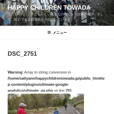
コ
HAPPY CHILDREN TOWADA
ン
子ども時代に、子どもらしい子どもの時間を！自然と遊び、そし
テ
て、安心できる居場所を大切にしています
ン
ツ
メニュー
へ
ス
キ
ッ
DSC_2751
プ
Warning
: Array to string conversion in
/home/sattyann/happychildrentowada.jp/public_html/w
p-content/plugins/ultimate-google-
analytics/ultimate_ga.php
on line
701