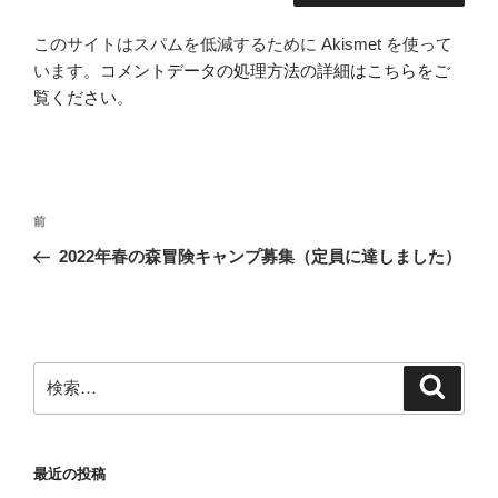
このサイトはスパムを低減するために Akismet を使って
います。
コメントデータの処理方法の詳細はこちらをご
覧ください
。
投
前
前
稿
の
2022年春の森冒険キャンプ募集（定員に達しました）
ナ
投
ビ
稿
ゲ
ー
検
検
シ
索
索:
ョ
ン
最近の投稿