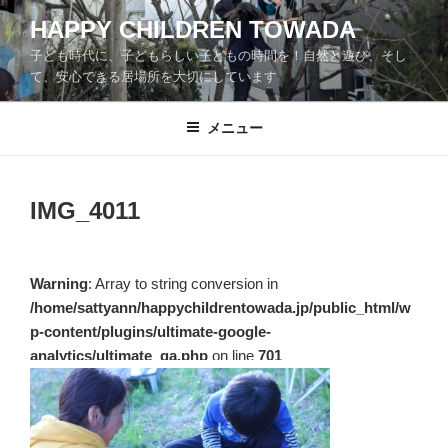
コ
HAPPY CHILDREN TOWADA
ン
子ども時代に、子どもらしい子どもの時間を！自然と遊び、そし
テ
て、安心できる居場所を大切にしています
ン
ツ
メニュー
へ
ス
キ
ッ
IMG_4011
プ
Warning
: Array to string conversion in
/home/sattyann/happychildrentowada.jp/public_html/w
p-content/plugins/ultimate-google-
analytics/ultimate_ga.php
on line
701