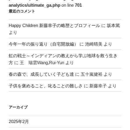
analytics/ultimate_ga.php
on line
701
最近のコメント
Happy Children 新藤幸子の略歴とプロフィール
に
坂本篤
より
今年一年の振り返り（自宅開放編）
に
池崎晴美
より
虹の戦士～インディアンの教えから学ぶ地球を救う生き
方
に
王 瑞雲Wang,Rui-Yun
より
春の森で、成長していく子ども達
に
五十嵐健裕
より
子供を褒めること、叱ることの難しさ
に
新藤幸子
より
アーカイブ
2025年2月