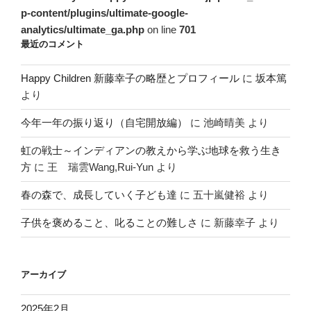
p-content/plugins/ultimate-google-
analytics/ultimate_ga.php
on line
701
最近のコメント
Happy Children 新藤幸子の略歴とプロフィール
に
坂本篤
より
今年一年の振り返り（自宅開放編）
に
池崎晴美
より
虹の戦士～インディアンの教えから学ぶ地球を救う生き
方
に
王 瑞雲Wang,Rui-Yun
より
春の森で、成長していく子ども達
に
五十嵐健裕
より
子供を褒めること、叱ることの難しさ
に
新藤幸子
より
アーカイブ
2025年2月