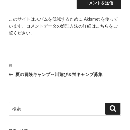
このサイトはスパムを低減するために Akismet を使って
います。
コメントデータの処理方法の詳細はこちらをご
覧ください
。
投
前
前
稿
の
夏の冒険キャンプ～川遊び＆蛍キャンプ募集
ナ
投
ビ
稿
ゲ
ー
検
検
シ
索
索:
ョ
ン