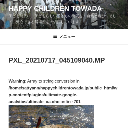
コ
HAPPY CHILDREN TOWADA
ン
子ども時代に、子どもらしい子どもの時間を！自然と遊び、そし
テ
て、安心できる居場所を大切にしています
ン
ツ
メニュー
へ
ス
キ
ッ
PXL_20210717_045109040.MP
プ
Warning
: Array to string conversion in
/home/sattyann/happychildrentowada.jp/public_html/w
p-content/plugins/ultimate-google-
analytics/ultimate_ga.php
on line
701