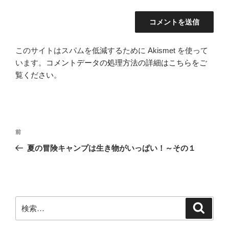
このサイトはスパムを低減するために Akismet を使って
います。
コメントデータの処理方法の詳細はこちらをご
覧ください
。
投
前
前
稿
の
夏の冒険キャンプは生き物がいっぱい！～その１
ナ
投
ビ
稿
ゲ
ー
検
検
シ
索
索:
ョ