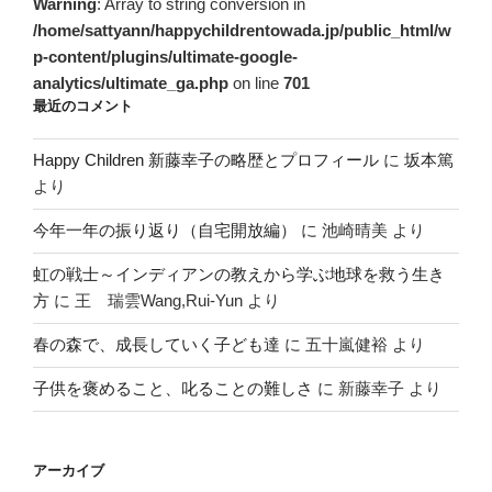
Warning
: Array to string conversion in
/home/sattyann/happychildrentowada.jp/public_html/w
p-content/plugins/ultimate-google-
analytics/ultimate_ga.php
on line
701
最近のコメント
Happy Children 新藤幸子の略歴とプロフィール
に
坂本篤
より
今年一年の振り返り（自宅開放編）
に
池崎晴美
より
虹の戦士～インディアンの教えから学ぶ地球を救う生き
方
に
王 瑞雲Wang,Rui-Yun
より
春の森で、成長していく子ども達
に
五十嵐健裕
より
子供を褒めること、叱ることの難しさ
に
新藤幸子
より
アーカイブ