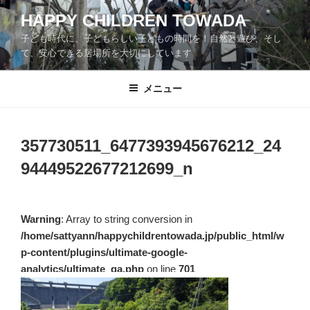
コ
HAPPY CHILDREN TOWADA
ン
子ども時代に、子どもらしい子どもの時間を！自然と遊び、そし
テ
て、安心できる居場所を大切にしています
ン
ツ
メニュー
へ
ス
キ
ッ
357730511_6477393945676212_24
プ
94449522677212699_n
Warning
: Array to string conversion in
/home/sattyann/happychildrentowada.jp/public_html/w
p-content/plugins/ultimate-google-
analytics/ultimate_ga.php
on line
701