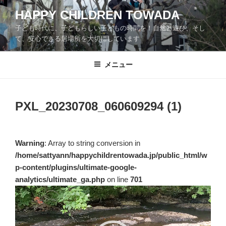
コ
HAPPY CHILDREN TOWADA
ン
子ども時代に、子どもらしい子どもの時間を！自然と遊び、そし
テ
て、安心できる居場所を大切にしています
ン
ツ
メニュー
へ
ス
キ
ッ
PXL_20230708_060609294 (1)
プ
Warning
: Array to string conversion in
/home/sattyann/happychildrentowada.jp/public_html/w
p-content/plugins/ultimate-google-
analytics/ultimate_ga.php
on line
701
動
画
プ