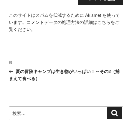
このサイトはスパムを低減するために Akismet を使って
います。
コメントデータの処理方法の詳細はこちらをご
覧ください
。
投
前
前
稿
の
夏の冒険キャンプは生き物がいっぱい！～その2（捕
ナ
投
まえて食べる）
ビ
稿
ゲ
ー
シ
検
検
ョ
索
索:
ン