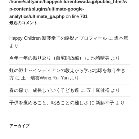
/home/sattyann/happychildrentowada.jp/public_html/w
p-content/plugins/ultimate-google-
analytics/ultimate_ga.php
on line
701
最近のコメント
Happy Children 新藤幸子の略歴とプロフィール
に
坂本篤
より
今年一年の振り返り（自宅開放編）
に
池崎晴美
より
虹の戦士～インディアンの教えから学ぶ地球を救う生き
方
に
王 瑞雲Wang,Rui-Yun
より
春の森で、成長していく子ども達
に
五十嵐健裕
より
子供を褒めること、叱ることの難しさ
に
新藤幸子
より
アーカイブ