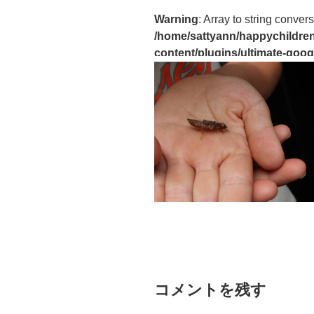
Warning
: Array to string convers
/home/sattyann/happychildren
content/plugins/ultimate-goog
コメントを残す