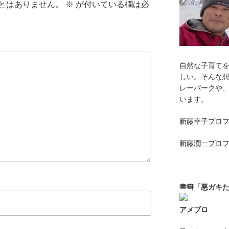
とはありません。
※
が付いている欄は必
自然な子育て
しい。そんな
レーパークや
います。
新藤幸子プロ
新藤潤一プロ
書籍「悪ガキ
アメブロ