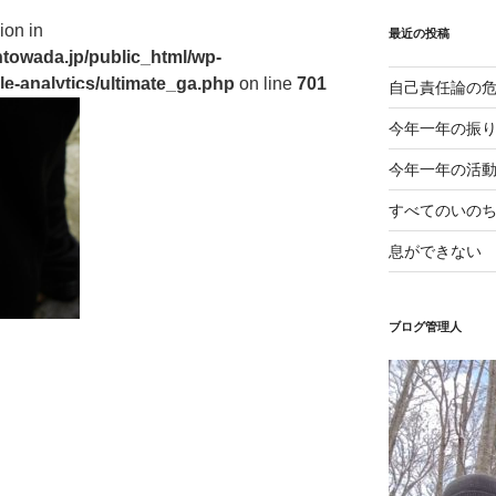
ion in
最近の投稿
towada.jp/public_html/wp-
le-analytics/ultimate_ga.php
on line
701
自己責任論の
今年一年の振
今年一年の活
すべてのいの
息ができない
ブログ管理人