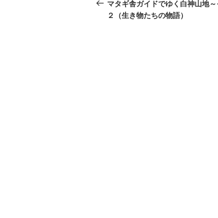
稿
の
マタギ舎ガイドでゆく白神山地～
投
２（生き物たちの物語）
ナ
稿
ビ
ゲ
ー
シ
ョ
ン