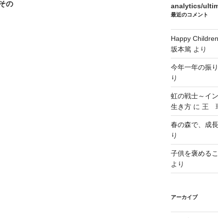
その
analytics/ult
最近のコメント
Happy Chi
坂本篤
より
今年一年の振
り
虹の戦士～イ
生き方
に
王 瑞
春の森で、成
り
子供を褒める
より
アーカイブ