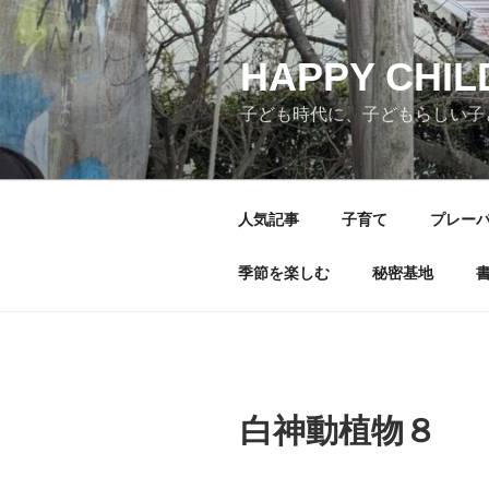
コ
ン
テ
HAPPY CHI
ン
子ども時代に、子どもらしい子
ツ
へ
ス
キ
人気記事
子育て
プレー
ッ
プ
季節を楽しむ
秘密基地
白神動植物８