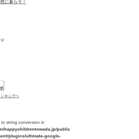
自然に暮らそ！
ージ
ランキングへ
y to string conversion in
n/happychildrentowada.jp/public
ent/plugins/ultimate-google-