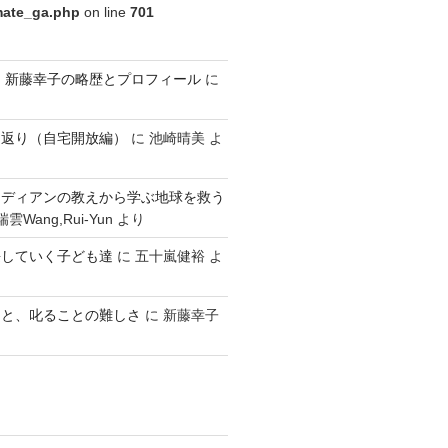
imate_ga.php
on line
701
ldren 新藤幸子の略歴とプロフィール
に
り返り（自宅開放編）
に
池崎晴美
よ
ンディアンの教えから学ぶ地球を救う
雲Wang,Rui-Yun
より
長していく子ども達
に
五十嵐健裕
よ
こと、叱ることの難しさ
に
新藤幸子