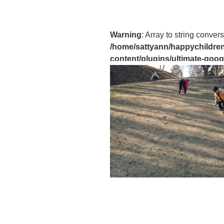
Warning
: Array to string convers
/home/sattyann/happychildren
content/plugins/ultimate-goog