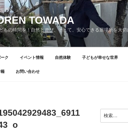
LDREN TOWADA
どもの時間を！自然と遊び、そして、安心できる居場所を大切
パーク
イベント情報
自然体験
子どもが幸せな世界
書籍
お問い合わせ
195042929483_6911
検
索:
43_o