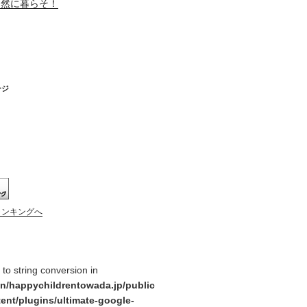
自然に暮らそ！
ージ
ランキングへ
y to string conversion in
n/happychildrentowada.jp/public
ent/plugins/ultimate-google-