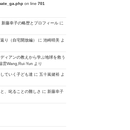
imate_ga.php
on line
701
ldren 新藤幸子の略歴とプロフィール
に
り返り（自宅開放編）
に
池崎晴美
よ
ンディアンの教えから学ぶ地球を救う
雲Wang,Rui-Yun
より
長していく子ども達
に
五十嵐健裕
よ
こと、叱ることの難しさ
に
新藤幸子