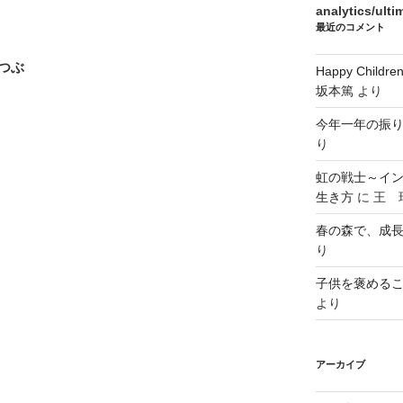
analytics/ult
最近のコメント
つぶ
Happy Chi
坂本篤
より
今年一年の振
り
虹の戦士～イ
生き方
に
王 瑞
春の森で、成
り
子供を褒める
より
アーカイブ