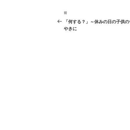
投
前
前
稿
の
「何する？」～休みの日の子供の
投
やきに
ナ
稿
ビ
ゲ
ー
シ
ョ
ン