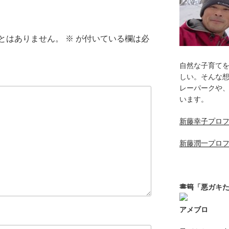
とはありません。
※
が付いている欄は必
自然な子育て
しい。そんな
レーパークや
います。
新藤幸子プロ
新藤潤一プロ
書籍「悪ガキ
アメブロ