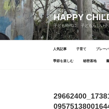
コ
ン
テ
HAPPY CHI
ン
子ども時代に、子どもらしい子
ツ
へ
ス
キ
人気記事
子育て
プレー
ッ
プ
季節を楽しむ
秘密基地
29662400_1738
0957513800164