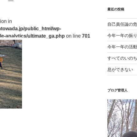
最近の投稿
ion in
自己責任論の
towada.jp/public_html/wp-
今年一年の振
le-analytics/ultimate_ga.php
on line
701
今年一年の活
すべてのいの
息ができない
ブログ管理人