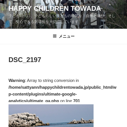
コ
HAPPY CHILDREN TOWADA
ン
子ども時代に、子どもらしい子どもの時間を！自然と遊び、そし
テ
て、安心できる居場所を大切にしています
ン
ツ
メニュー
へ
ス
キ
ッ
DSC_2197
プ
Warning
: Array to string conversion in
/home/sattyann/happychildrentowada.jp/public_html/w
p-content/plugins/ultimate-google-
analytics/ultimate_ga.php
on line
701