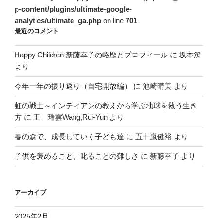
p-content/plugins/ultimate-google-
analytics/ultimate_ga.php
on line
701
最近のコメント
Happy Children 新藤幸子の略歴とプロフィール
に
坂本篤
より
今年一年の振り返り（自宅開放編）
に
池崎晴美
より
虹の戦士～インディアンの教えから学ぶ地球を救う生き
方
に
王 瑞雲Wang,Rui-Yun
より
春の森で、成長していく子ども達
に
五十嵐健裕
より
子供を褒めること、叱ることの難しさ
に
新藤幸子
より
アーカイブ
2025年2月