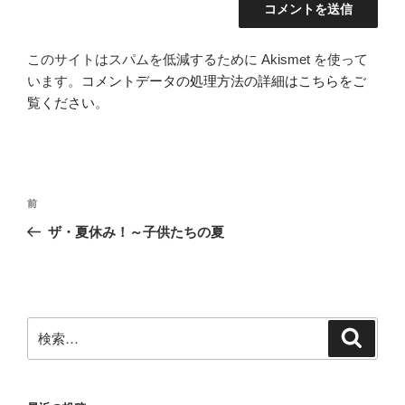
このサイトはスパムを低減するために Akismet を使って
います。
コメントデータの処理方法の詳細はこちらをご
覧ください
。
投
前
前
稿
の
ザ・夏休み！～子供たちの夏
ナ
投
ビ
稿
ゲ
ー
検
検
シ
索
索:
ョ
ン