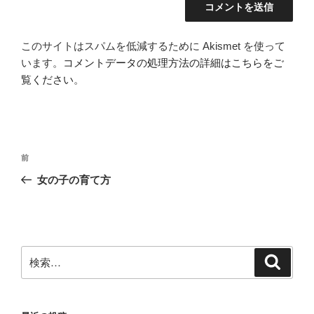
このサイトはスパムを低減するために Akismet を使って
います。
コメントデータの処理方法の詳細はこちらをご
覧ください
。
投
前
前
稿
の
女の子の育て方
ナ
投
ビ
稿
ゲ
ー
検
検
シ
索
索:
ョ
ン