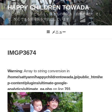
コ
HAPPY CHILDREN TOWADA
ン
子ども時代に、子どもらしい子どもの時間を！自然と遊び、そし
テ
て、安心できる居場所を大切にしています
ン
ツ
メニュー
へ
ス
キ
ッ
IMGP3674
プ
Warning
: Array to string conversion in
/home/sattyann/happychildrentowada.jp/public_html/w
p-content/plugins/ultimate-google-
analytics/ultimate_ga.php
on line
701