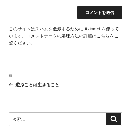
このサイトはスパムを低減するために Akismet を使って
います。
コメントデータの処理方法の詳細はこちらをご
覧ください
。
投
前
前
稿
の
遊ぶことは生きること
ナ
投
ビ
稿
ゲ
ー
検
検
シ
索
索:
ョ