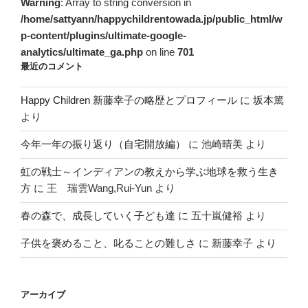
Warning
: Array to string conversion in
/home/sattyann/happychildrentowada.jp/public_html/w
p-content/plugins/ultimate-google-
analytics/ultimate_ga.php
on line
701
最近のコメント
Happy Children 新藤幸子の略歴とプロフィール
に
坂本篤
より
今年一年の振り返り（自宅開放編）
に
池崎晴美
より
虹の戦士～インディアンの教えから学ぶ地球を救う生き
方
に
王 瑞雲Wang,Rui-Yun
より
春の森で、成長していく子ども達
に
五十嵐健裕
より
子供を褒めること、叱ることの難しさ
に
新藤幸子
より
アーカイブ