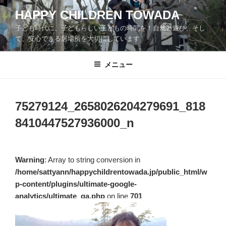
コ
HAPPY CHILDREN TOWADA
ン
子ども時代に、子どもらしい子どもの時間を！自然と遊び、そし
テ
て、安心できる居場所を大切にしています
ン
ツ
メニュー
へ
ス
キ
ッ
75279124_2658026204279691_818
プ
8410447527936000_n
Warning
: Array to string conversion in
/home/sattyann/happychildrentowada.jp/public_html/w
p-content/plugins/ultimate-google-
analytics/ultimate_ga.php
on line
701