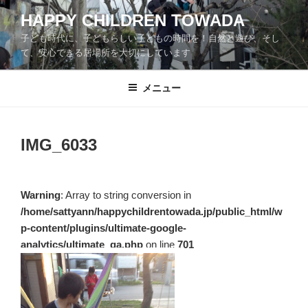
コ
HAPPY CHILDREN TOWADA
ン
子ども時代に、子どもらしい子どもの時間を！自然と遊び、そし
テ
て、安心できる居場所を大切にしています
ン
ツ
メニュー
へ
ス
キ
ッ
IMG_6033
プ
Warning
: Array to string conversion in
/home/sattyann/happychildrentowada.jp/public_html/w
p-content/plugins/ultimate-google-
analytics/ultimate_ga.php
on line
701