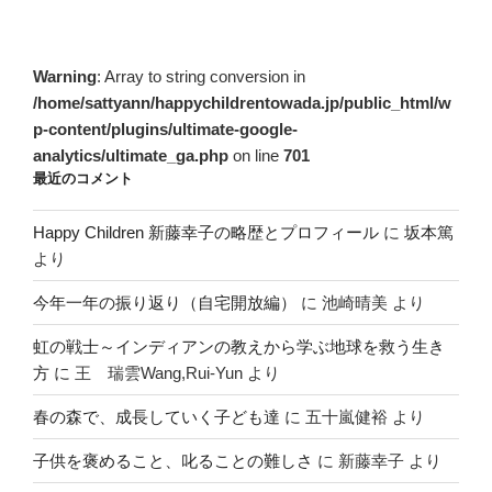
Warning
: Array to string conversion in
/home/sattyann/happychildrentowada.jp/public_html/w
p-content/plugins/ultimate-google-
analytics/ultimate_ga.php
on line
701
最近のコメント
Happy Children 新藤幸子の略歴とプロフィール
に
坂本篤
より
今年一年の振り返り（自宅開放編）
に
池崎晴美
より
虹の戦士～インディアンの教えから学ぶ地球を救う生き
方
に
王 瑞雲Wang,Rui-Yun
より
春の森で、成長していく子ども達
に
五十嵐健裕
より
子供を褒めること、叱ることの難しさ
に
新藤幸子
より