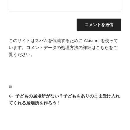
このサイトはスパムを低減するために Akismet を使って
います。
コメントデータの処理方法の詳細はこちらをご
覧ください
。
投
前
前
稿
の
子どもの居場所がない？子どもをありのまま受け入れ
ナ
投
てくれる居場所を作ろう！
ビ
稿
ゲ
ー