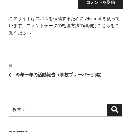
このサイトはスパムを低減するために Akismet を使って
います。
コメントデータの処理方法の詳細はこちらをご
覧ください
。
投
前
前
稿
の
今年一年の活動報告（学校プレーパーク編）
ナ
投
ビ
稿
ゲ
ー
検
検
シ
索
索:
ョ
ン