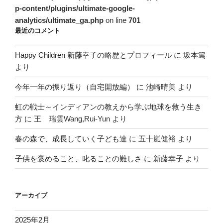
p-content/plugins/ultimate-google-
analytics/ultimate_ga.php
on line
701
最近のコメント
Happy Children 新藤幸子の略歴とプロフィール
に
坂本篤
より
今年一年の振り返り（自宅開放編）
に
池崎晴美
より
虹の戦士～インディアンの教えから学ぶ地球を救う生き
方
に
王 瑞雲Wang,Rui-Yun
より
春の森で、成長していく子ども達
に
五十嵐健裕
より
子供を褒めること、叱ることの難しさ
に
新藤幸子
より
アーカイブ
2025年2月