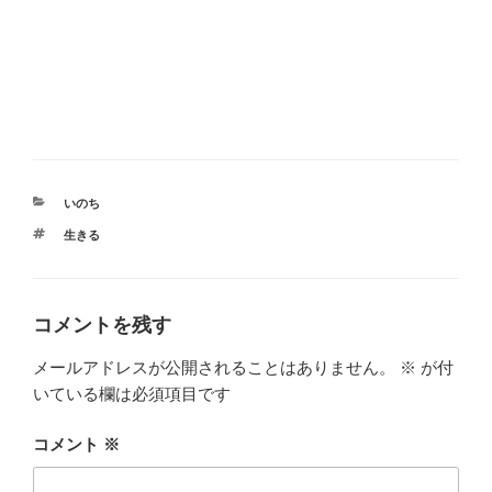
カ
いのち
テ
タ
生きる
ゴ
グ
リ
ー
コメントを残す
メールアドレスが公開されることはありません。
※
が付
いている欄は必須項目です
コメント
※