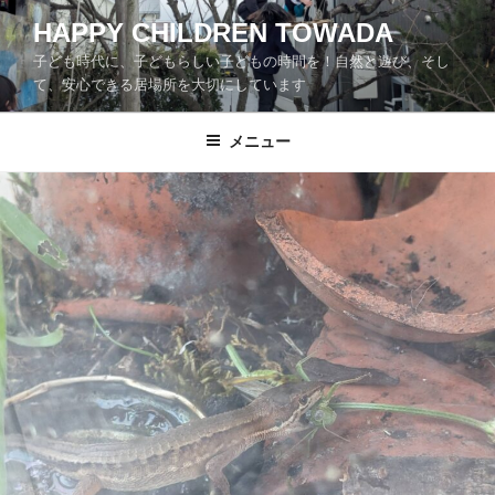
コ
HAPPY CHILDREN TOWADA
ン
子ども時代に、子どもらしい子どもの時間を！自然と遊び、そし
テ
て、安心できる居場所を大切にしています
ン
ツ
メニュー
へ
ス
キ
ッ
プ