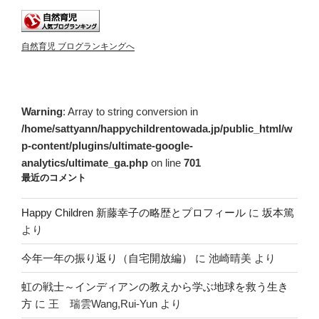
自然育児 ブログランキングへ
Warning
: Array to string conversion in
/home/sattyann/happychildrentowada.jp/public_html/w
p-content/plugins/ultimate-google-
analytics/ultimate_ga.php
on line
701
最近のコメント
Happy Children 新藤幸子の略歴とプロフィール
に
坂本篤
より
今年一年の振り返り（自宅開放編）
に
池崎晴美
より
虹の戦士～インディアンの教えから学ぶ地球を救う生き
方
に
王 瑞雲Wang,Rui-Yun
より