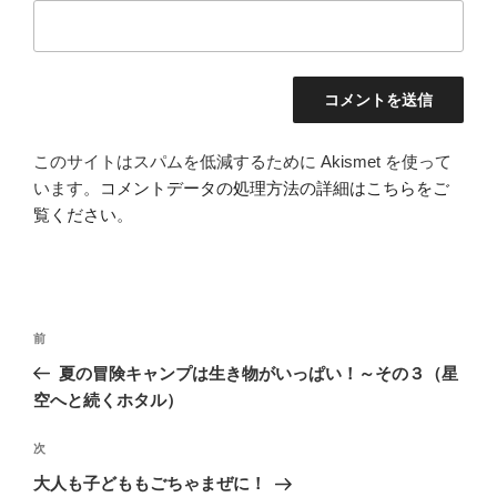
このサイトはスパムを低減するために Akismet を使って
います。
コメントデータの処理方法の詳細はこちらをご
覧ください
。
投
前
前
稿
の
夏の冒険キャンプは生き物がいっぱい！～その３（星
ナ
投
空へと続くホタル）
ビ
稿
ゲ
次
次
の
ー
大人も子どももごちゃまぜに！