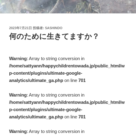
投
2023年7月21日
投稿者:
SASHINDO
稿
何のために生きてますか？
日:
Warning
: Array to string conversion in
/home/sattyann/happychildrentowada.jp/public_html/w
p-content/plugins/ultimate-google-
analytics/ultimate_ga.php
on line
701
Warning
: Array to string conversion in
/home/sattyann/happychildrentowada.jp/public_html/w
p-content/plugins/ultimate-google-
analytics/ultimate_ga.php
on line
701
Warning
: Array to string conversion in