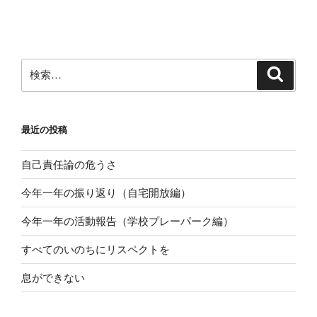
投
シ
稿
ョ
ン
検
検
索
索:
最近の投稿
自己責任論の危うさ
今年一年の振り返り（自宅開放編）
今年一年の活動報告（学校プレーパーク編）
すべてのいのちにリスペクトを
息ができない