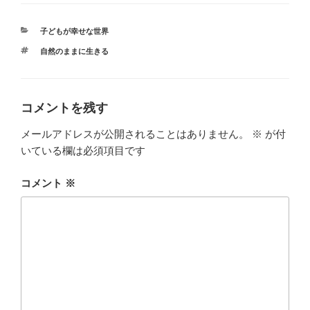
カ
子どもが幸せな世界
テ
タ
自然のままに生きる
ゴ
グ
リ
ー
コメントを残す
メールアドレスが公開されることはありません。
※
が付
いている欄は必須項目です
コメント
※