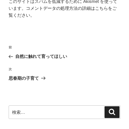
このサイトはスパムを低減するために Akismet を使って
います。
コメントデータの処理方法の詳細はこちらをご
覧ください
。
投
前
前
稿
の
自然に触れて育ってほしい
ナ
投
ビ
稿
次
次
ゲ
の
思春期の子育て
投
ー
稿
シ
ョ
ン
検
検
索
索: