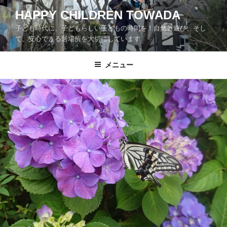
コ
HAPPY CHILDREN TOWADA
ン
子ども時代に、子どもらしい子どもの時間を！自然と遊び、そし
テ
て、安心できる居場所を大切にしています
ン
ツ
メニュー
へ
ス
キ
ッ
プ