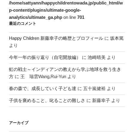
/home/sattyann/happychildrentowada.jp/public_html/w
p-content/plugins/ultimate-google-
analytics/ultimate_ga.php
on line
701
最近のコメント
Happy Children 新藤幸子の略歴とプロフィール
に
坂本篤
より
今年一年の振り返り（自宅開放編）
に
池崎晴美
より
虹の戦士～インディアンの教えから学ぶ地球を救う生き
方
に
王 瑞雲Wang,Rui-Yun
より
春の森で、成長していく子ども達
に
五十嵐健裕
より
子供を褒めること、叱ることの難しさ
に
新藤幸子
より
アーカイブ