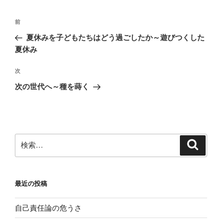
投
前
前
稿
の
夏休みを子どもたちはどう過ごしたか～遊びつくした
ナ
投
夏休み
ビ
稿
ゲ
次
次
の
ー
次の世代へ～種を蒔く
投
シ
稿
ョ
ン
検
検
索
索:
最近の投稿
自己責任論の危うさ