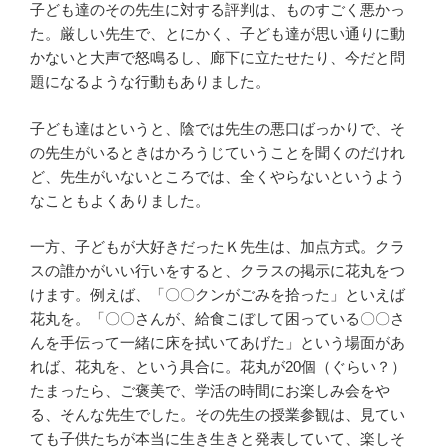
子ども達のその先生に対する評判は、ものすごく悪かっ
た。厳しい先生で、とにかく、子ども達が思い通りに動
かないと大声で怒鳴るし、廊下に立たせたり、今だと問
題になるような行動もありました。
子ども達はというと、陰では先生の悪口ばっかりで、そ
の先生がいるときはかろうじていうことを聞くのだけれ
ど、先生がいないところでは、全くやらないというよう
なこともよくありました。
一方、子どもが大好きだったＫ先生は、加点方式。クラ
スの誰かがいい行いをすると、クラスの掲示に花丸をつ
けます。例えば、「〇〇クンがごみを拾った」といえば
花丸を。「〇〇さんが、給食こぼして困っている〇〇さ
んを手伝って一緒に床を拭いてあげた」という場面があ
れば、花丸を、という具合に。花丸が20個（ぐらい？）
たまったら、ご褒美で、学活の時間にお楽しみ会をや
る、そんな先生でした。その先生の授業参観は、見てい
ても子供たちが本当に生き生きと発表していて、楽しそ