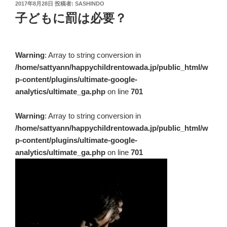
投
2017年8月28日
投稿者:
SASHINDO
稿
子どもに罰は必要？
日:
Warning
: Array to string conversion in
/home/sattyann/happychildrentowada.jp/public_html/w
p-content/plugins/ultimate-google-
analytics/ultimate_ga.php
on line
701
Warning
: Array to string conversion in
/home/sattyann/happychildrentowada.jp/public_html/w
p-content/plugins/ultimate-google-
analytics/ultimate_ga.php
on line
701