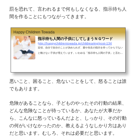
罰を恐れて、言われるまで何もしなくなる、指示待ち人
間を作ることにもつながってきます。
Happy Children Towada
指示待ち人間の子供にしてしまうＮＧワード
http://happychildrentowada.jp/childrearing/post-134
近頃、自分で自分のことが決められず、親や先生の指示を待ってからでない
と動けない子供が増えています。いわゆる「指示待ち人間の子供」と言われ
ています。社会に出てからも、部下が上司の指示がないと動かないと、嘆く
こともよくあることのようです。では、この「指示待ち人間」はどうしてそ
うなったのでしょう？実は、親や、先生、上司のかかわり方にも原因がある
ようなのです。「指示待ち人間」を作るＮＧワード日頃、育児をする中で、
子供が思い通りに動いてくれないとか、失敗してしまった場面でつい使いが
悪いこと、困ること、危ないことをして、怒ることは誰
ちな言葉が、「指示待...
でもあります。
危険があることなら、子どものやったその行動の結果、
どんな危険なことが待っているか、あなたが大事だか
ら、こんなに怒っているんだよと、しっかり、その行動
の何がいけなかったのか、教えるようなしかり方はあり
だと思います。むしろ、それは必要だと思います。