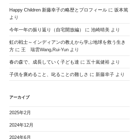
Happy Children 新藤幸子の略歴とプロフィール
に
坂本篤
より
今年一年の振り返り（自宅開放編）
に
池崎晴美
より
虹の戦士～インディアンの教えから学ぶ地球を救う生き
方
に
王 瑞雲Wang,Rui-Yun
より
春の森で、成長していく子ども達
に
五十嵐健裕
より
子供を褒めること、叱ることの難しさ
に
新藤幸子
より
アーカイブ
2025年2月
2024年12月
2024年6月