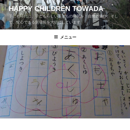
コ
HAPPY CHILDREN TOWADA
ン
子ども時代に、子どもらしい子どもの時間を！自然と遊び、そし
テ
て、安心できる居場所を大切にしています
ン
ツ
メニュー
へ
ス
キ
ッ
プ