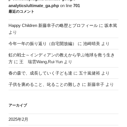
analytics/ultimate_ga.php
on line
701
最近のコメント
Happy Children 新藤幸子の略歴とプロフィール
に
坂本篤
より
今年一年の振り返り（自宅開放編）
に
池崎晴美
より
虹の戦士～インディアンの教えから学ぶ地球を救う生き
方
に
王 瑞雲Wang,Rui-Yun
より
春の森で、成長していく子ども達
に
五十嵐健裕
より
子供を褒めること、叱ることの難しさ
に
新藤幸子
より
アーカイブ
2025年2月