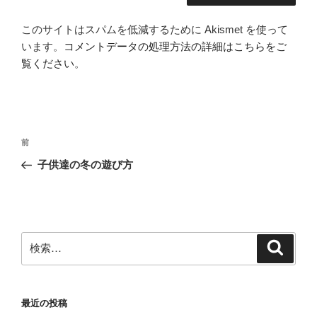
このサイトはスパムを低減するために Akismet を使って
います。
コメントデータの処理方法の詳細はこちらをご
覧ください
。
投
前
前
稿
の
子供達の冬の遊び方
ナ
投
ビ
稿
ゲ
ー
検
検
シ
索
索:
ョ
ン
最近の投稿