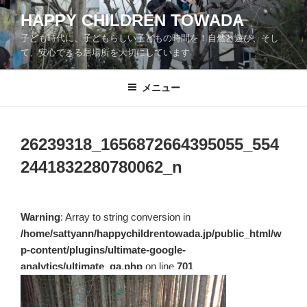
コ
HAPPY CHILDREN TOWADA
ン
子ども時代に、子どもらしい子どもの時間を！自然と遊び、そし
テ
て、安心できる居場所を大切にしています
ン
ツ
メニュー
へ
ス
キ
ッ
26239318_1656872664395055_554
プ
2441832280780062_n
Warning
: Array to string conversion in
/home/sattyann/happychildrentowada.jp/public_html/w
p-content/plugins/ultimate-google-
analytics/ultimate_ga.php
on line
701