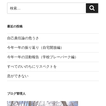
ー
検
検
シ
索
索:
ョ
ン
最近の投稿
自己責任論の危うさ
今年一年の振り返り（自宅開放編）
今年一年の活動報告（学校プレーパーク編）
すべてのいのちにリスペクトを
息ができない
ブログ管理人