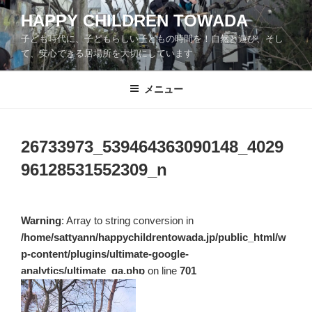
コ
HAPPY CHILDREN TOWADA
ン
子ども時代に、子どもらしい子どもの時間を！自然と遊び、そし
テ
て、安心できる居場所を大切にしています
ン
ツ
メニュー
へ
ス
キ
ッ
26733973_539464363090148_4029
プ
96128531552309_n
Warning
: Array to string conversion in
/home/sattyann/happychildrentowada.jp/public_html/w
p-content/plugins/ultimate-google-
analytics/ultimate_ga.php
on line
701