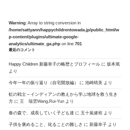
Warning
: Array to string conversion in
/home/sattyann/happychildrentowada.jp/public_html/w
p-content/plugins/ultimate-google-
analytics/ultimate_ga.php
on line
701
最近のコメント
Happy Children 新藤幸子の略歴とプロフィール
に
坂本篤
より
今年一年の振り返り（自宅開放編）
に
池崎晴美
より
虹の戦士～インディアンの教えから学ぶ地球を救う生き
方
に
王 瑞雲Wang,Rui-Yun
より
春の森で、成長していく子ども達
に
五十嵐健裕
より
子供を褒めること、叱ることの難しさ
に
新藤幸子
より