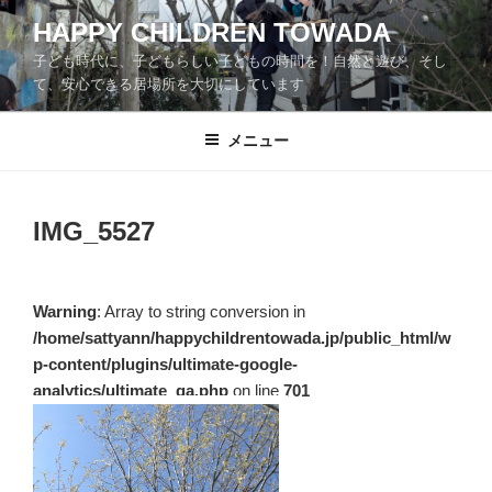
コ
HAPPY CHILDREN TOWADA
ン
子ども時代に、子どもらしい子どもの時間を！自然と遊び、そし
テ
て、安心できる居場所を大切にしています
ン
ツ
メニュー
へ
ス
キ
ッ
IMG_5527
プ
Warning
: Array to string conversion in
/home/sattyann/happychildrentowada.jp/public_html/w
p-content/plugins/ultimate-google-
analytics/ultimate_ga.php
on line
701