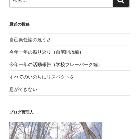
シ
索
索:
ョ
ン
最近の投稿
自己責任論の危うさ
今年一年の振り返り（自宅開放編）
今年一年の活動報告（学校プレーパーク編）
すべてのいのちにリスペクトを
息ができない
ブログ管理人