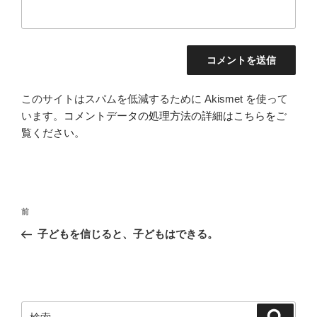
このサイトはスパムを低減するために Akismet を使って
います。
コメントデータの処理方法の詳細はこちらをご
覧ください
。
投
前
前
稿
の
子どもを信じると、子どもはできる。
ナ
投
ビ
稿
ゲ
ー
検
検