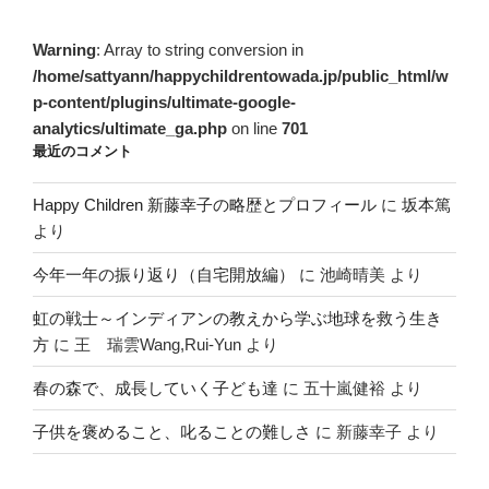
Warning
: Array to string conversion in
/home/sattyann/happychildrentowada.jp/public_html/w
p-content/plugins/ultimate-google-
analytics/ultimate_ga.php
on line
701
最近のコメント
Happy Children 新藤幸子の略歴とプロフィール
に
坂本篤
より
今年一年の振り返り（自宅開放編）
に
池崎晴美
より
虹の戦士～インディアンの教えから学ぶ地球を救う生き
方
に
王 瑞雲Wang,Rui-Yun
より
春の森で、成長していく子ども達
に
五十嵐健裕
より
子供を褒めること、叱ることの難しさ
に
新藤幸子
より