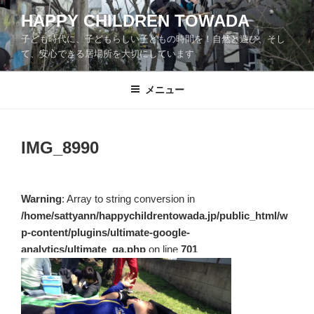
コ
HAPPY CHILDREN TOWADA
ン
子ども時代に、子どもらしい子どもの時間を！自然と遊び、そし
テ
て、安心できる居場所を大切にしています
ン
ツ
メニュー
へ
ス
キ
ッ
IMG_8990
プ
Warning
: Array to string conversion in
/home/sattyann/happychildrentowada.jp/public_html/w
p-content/plugins/ultimate-google-
analytics/ultimate_ga.php
on line
701