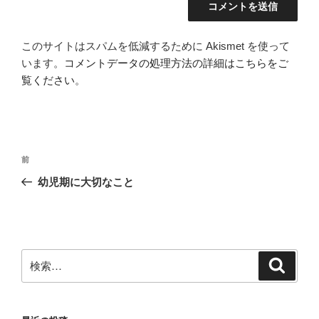
このサイトはスパムを低減するために Akismet を使って
います。
コメントデータの処理方法の詳細はこちらをご
覧ください
。
投
前
前
稿
の
幼児期に大切なこと
ナ
投
ビ
稿
ゲ
ー
検
検
シ
索
索:
ョ
ン