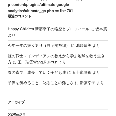
p-content/plugins/ultimate-google-
analytics/ultimate_ga.php
on line
701
最近のコメント
Happy Children 新藤幸子の略歴とプロフィール
に
坂本篤
より
今年一年の振り返り（自宅開放編）
に
池崎晴美
より
虹の戦士～インディアンの教えから学ぶ地球を救う生き
方
に
王 瑞雲Wang,Rui-Yun
より
春の森で、成長していく子ども達
に
五十嵐健裕
より
子供を褒めること、叱ることの難しさ
に
新藤幸子
より
アーカイブ
2025年2月