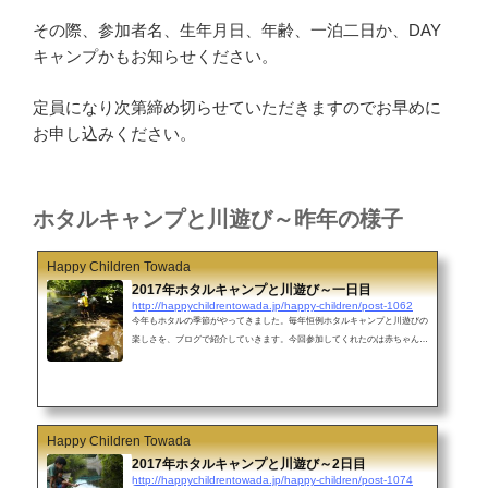
その際、参加者名、生年月日、年齢、一泊二日か、DAY
キャンプかもお知らせください。
定員になり次第締め切らせていただきますのでお早めに
お申し込みください。
ホタルキャンプと川遊び～昨年の様子
Happy Children Towada
2017年ホタルキャンプと川遊び～一日目
http://happychildrentowada.jp/happy-children/post-1062
今年もホタルの季節がやってきました。毎年恒例ホタルキャンプと川遊びの
楽しさを、ブログで紹介していきます。今回参加してくれたのは赤ちゃんを
含めて子ども5名大人3名。30度を超す暑さの中、川遊びにはもってこいのお
天気でした。夜は、月明かりがまぶしいほどでしたが、川面をふわりふわり
と舞うゲンジボタルと、林の中をピッカリ光るヒメボタルを見ることができ
ました。生き物探しに川遊び！ここは、山あいのダムの下、比較的浅い川が
続くところです。きれいな川に住むゲンジボタルと、林床に住むヒメボタル
Happy Children Towada
が見ることができるキ...
2017年ホタルキャンプと川遊び～2日目
http://happychildrentowada.jp/happy-children/post-1074