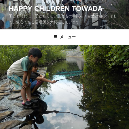
コ
HAPPY CHILDREN TOWADA
ン
子ども時代に、子どもらしい子どもの時間を！自然と遊び、そし
テ
て、安心できる居場所を大切にしています
ン
ツ
メニュー
へ
ス
キ
ッ
プ