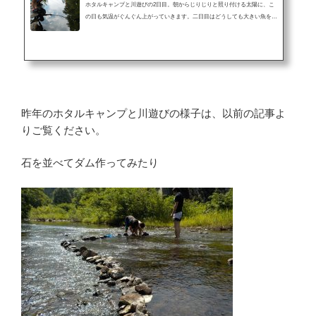
ホタルキャンプと川遊びの2日目。朝からじりじりと照り付ける太陽に、こ
の日も気温がぐんぐん上がっていきます。二日目はどうしても大きい魚を捕
まえたい。そんな男子の創意工夫が素晴らしかった。女子も泳ぐのが楽しく
って、なかなか水から上がらない子ども達でした。川は生き物の宝庫二日目
の朝。起きたときから、もう、じりじりと熱くなる予感のする朝。朝ご飯が
できるまで、子ども達はダムの上まで朝のお散歩。お散歩から帰ってきた
ら、朝食のカレーうどん。前日の残りのカレーを片付けます。お腹がいっぱ
いになったところで、早速...
昨年のホタルキャンプと川遊びの様子は、以前の記事よ
りご覧ください。
石を並べてダム作ってみたり