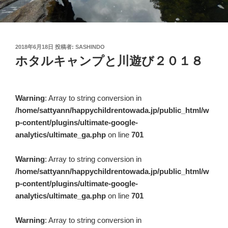
投
2018年6月18日
投稿者:
SASHINDO
稿
ホタルキャンプと川遊び２０１８
日:
Warning
: Array to string conversion in
/home/sattyann/happychildrentowada.jp/public_html/w
p-content/plugins/ultimate-google-
analytics/ultimate_ga.php
on line
701
Warning
: Array to string conversion in
/home/sattyann/happychildrentowada.jp/public_html/w
p-content/plugins/ultimate-google-
analytics/ultimate_ga.php
on line
701
Warning
: Array to string conversion in