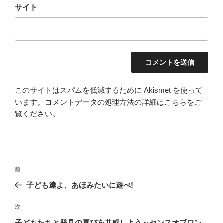
サイト
このサイトはスパムを低減するために Akismet を使って
います。
コメントデータの処理方法の詳細はこちらをご
覧ください
。
投
前
前
稿
の
子ども達よ、あほみたいに遊べ!
ナ
投
ビ
稿
次
次
ゲ
の
子どもたちと発見の喜びを共感しよう～センスオブワン