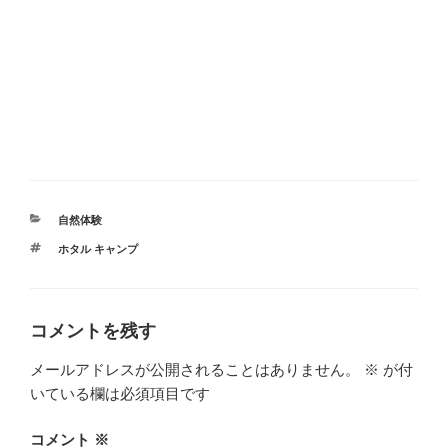
カ
自然体験
テ
タ
ホタル キャンプ
ゴ
グ
リ
ー
コメントを残す
メールアドレスが公開されることはありません。
※
が付
いている欄は必須項目です
コメント
※