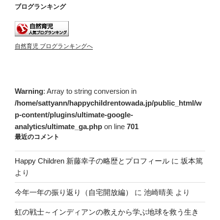
ブログランキング
自然育児 ブログランキングへ
Warning
: Array to string conversion in
/home/sattyann/happychildrentowada.jp/public_html/w
p-content/plugins/ultimate-google-
analytics/ultimate_ga.php
on line
701
最近のコメント
Happy Children 新藤幸子の略歴とプロフィール
に
坂本篤
より
今年一年の振り返り（自宅開放編）
に
池崎晴美
より
虹の戦士～インディアンの教えから学ぶ地球を救う生き