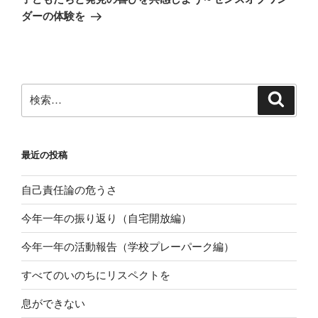
投
ー
ダーの体験を
稿
シ
ョ
ン
検
検
索
索:
最近の投稿
自己責任論の危うさ
今年一年の振り返り（自宅開放編）
今年一年の活動報告（学校プレーパーク編）
すべてのいのちにリスペクトを
息ができない