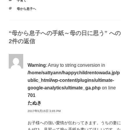
カ
子育て
テ
タ
母から息子へ
ゴ
グ
リ
ー
“母から息子への手紙～母の日に思う” への
2件の返信
Warning
: Array to string conversion in
/home/sattyann/happychildrentowada.jp/p
ublic_html/wp-content/plugins/ultimate-
google-analytics/ultimate_ga.php
on line
701
たぬき
2017年5月15日 3:05 PM
お子様への強い愛情が伝わってきます。うちの妻に
もぜひ、見習って娘へ手紙を書いてほしいです。た