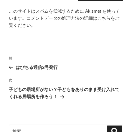
このサイトはスパムを低減するために Akismet を使って
います。
コメントデータの処理方法の詳細はこちらをご
覧ください
。
投
前
前
稿
の
はぴちる通信2号発行
ナ
投
ビ
稿
次
次
ゲ
の
子どもの居場所がない？子どもをありのまま受け入れて
投
ー
くれる居場所を作ろう！
稿
シ
ョ
ン
検
検