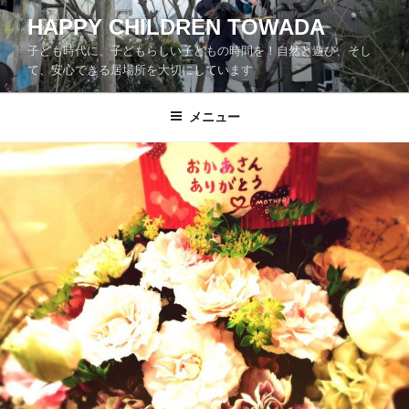
コ
HAPPY CHILDREN TOWADA
ン
子ども時代に、子どもらしい子どもの時間を！自然と遊び、そし
テ
て、安心できる居場所を大切にしています
ン
ツ
メニュー
へ
ス
キ
ッ
プ