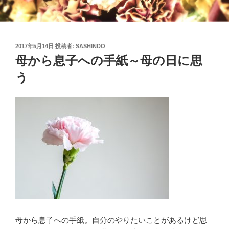
投
2017年5月14日
投稿者:
SASHINDO
稿
母から息子への手紙～母の日に思
日:
う
母から息子への手紙。自分のやりたいことがあるけど思