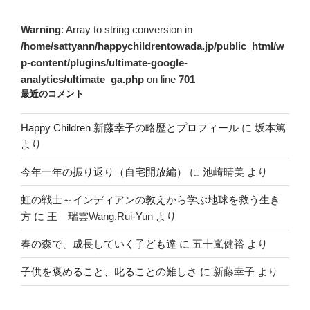
Warning
: Array to string conversion in
/home/sattyann/happychildrentowada.jp/public_html/w
p-content/plugins/ultimate-google-
analytics/ultimate_ga.php
on line
701
最近のコメント
Happy Children 新藤幸子の略歴とプロフィール
に
坂本篤
より
今年一年の振り返り（自宅開放編）
に
池崎晴美
より
虹の戦士～インディアンの教えから学ぶ地球を救う生き
方
に
王 瑞雲Wang,Rui-Yun
より
春の森で、成長していく子ども達
に
五十嵐健裕
より
子供を褒めること、叱ることの難しさ
に
新藤幸子
より