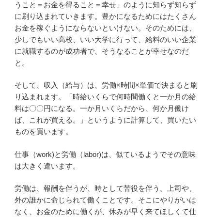
うこと＝お金を得ること＝幸せ」のように知らず知らず
に刷り込まれていきます。豊かになるためにはたくさん
お金を稼ぐようにならないといけない。そのためには、
少しでもいい高校、いい大学に行って、給料のいい企業
に就職するのが成功者で、そうなることが幸せなのだ
と。
そして、収入（給与）は、労働×時間×単価で決まると刷
り込まれます。「時給いくらで何時間働くと一か月の給
料は〇〇円になる。一か月いくらだから、何か月働け
ば、これが買える。」というように計算して、買いたい
ものを買います。
仕事（work)と労働（labor)は、似ているようでその意味
は大きく違います。
労働は、報酬を伴うが、時として苦役を伴う。上司や、
外の誰かに命じられて働くことです。そこにやりがいは
なく、お金のために働くが、休みが早く来てほしくて仕