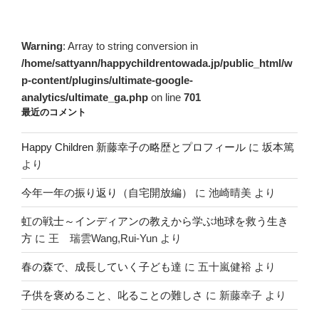
Warning
: Array to string conversion in
/home/sattyann/happychildrentowada.jp/public_html/w
p-content/plugins/ultimate-google-
analytics/ultimate_ga.php
on line
701
最近のコメント
Happy Children 新藤幸子の略歴とプロフィール
に
坂本篤
より
今年一年の振り返り（自宅開放編）
に
池崎晴美
より
虹の戦士～インディアンの教えから学ぶ地球を救う生き
方
に
王 瑞雲Wang,Rui-Yun
より
春の森で、成長していく子ども達
に
五十嵐健裕
より
子供を褒めること、叱ることの難しさ
に
新藤幸子
より