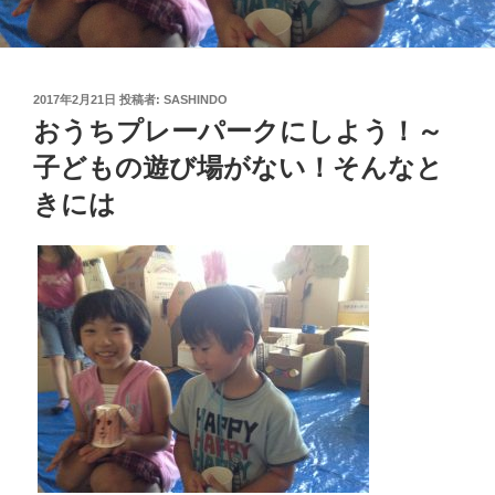
投
2017年2月21日
投稿者:
SASHINDO
稿
おうちプレーパークにしよう！～
日:
子どもの遊び場がない！そんなと
きには