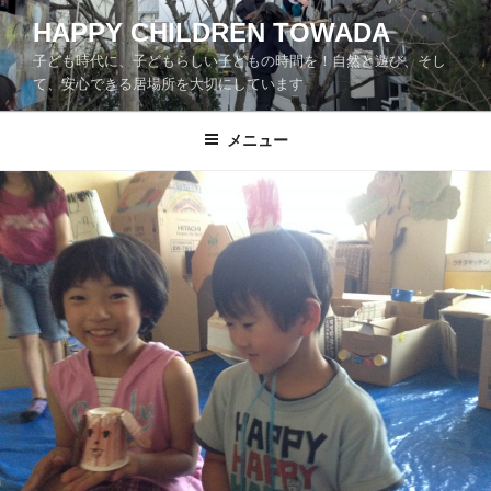
コ
HAPPY CHILDREN TOWADA
ン
子ども時代に、子どもらしい子どもの時間を！自然と遊び、そし
テ
て、安心できる居場所を大切にしています
ン
ツ
メニュー
へ
ス
キ
ッ
プ