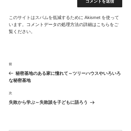
このサイトはスパムを低減するために Akismet を使って
います。
コメントデータの処理方法の詳細はこちらをご
覧ください
。
投
前
前
稿
の
秘密基地のある家に憧れて～ツリーハウスやいろいろ
ナ
投
な秘密基地
ビ
稿
ゲ
次
次
の
ー
失敗から学ぶ～失敗談を子どもに語ろう
投
シ
稿
ョ
ン